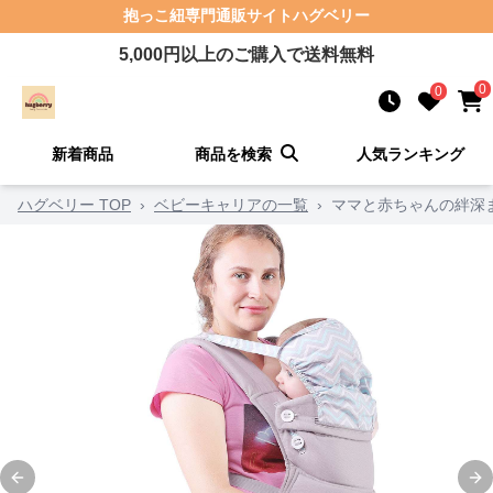
抱っこ紐
専門通販サイト
ハグベリー
5,000
円以上のご購入で送料無料
0
0
新着商品
商品を検索
人気ランキング
ハグベリー TOP
›
ベビーキャリアの一覧
›
ママと赤ちゃんの絆深
Previous slide
Ne