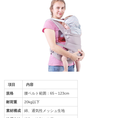
項目
内容
規格
腰ベルト範囲：65～123cm
耐荷重
20kg以下
素材構成
綿、通気性メッシュ生地