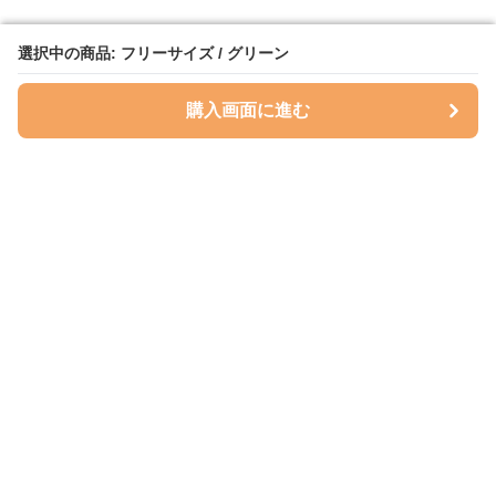
選択中の商品: フリーサイズ / グリーン
選択中の商品: フリーサイズ / グリーン
購入画面に進む
購入画面に進む
ハグベリー
について
会社概要