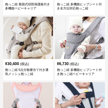
抱っこ紐 着脱式頭部保護板付き
抱っこ紐 多機能ヒップシート付
多機能ベビーキャリア
き全方位対応抱っこ紐
¥
30,400
¥
6,730
(税込)
(税込)
抱っこ紐 6点分散腰当て付き通
抱っこ紐 多機能ヒップシート付
気メッシュ抱っこ紐
き抱っこ紐ベビーキャリア