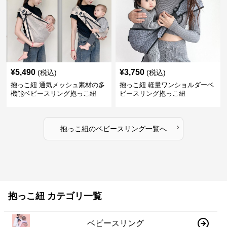
¥
5,490
¥
3,750
(税込)
(税込)
抱っこ紐 通気メッシュ素材の多
抱っこ紐 軽量ワンショルダーベ
機能ベビースリング抱っこ紐
ビースリング抱っこ紐
›
抱っこ紐
の
ベビースリング
一覧へ
抱っこ紐 カテゴリ一覧
ベビースリング