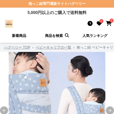
抱っこ紐
専門通販サイト
ハグベリー
5,000
円以上のご購入で送料無料
0
0
新着商品
商品を検索
人気ランキング
ハグベリー TOP
›
ベビーキャリアの一覧
›
抱っこ紐 ベビーキャ
Previous slide
Ne