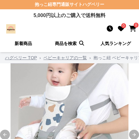
抱っこ紐
専門通販サイト
ハグベリー
5,000
円以上のご購入で送料無料
0
0
新着商品
商品を検索
人気ランキング
ハグベリー TOP
›
ベビーキャリアの一覧
›
抱っこ紐 ベビーキャ
Previous slide
Ne