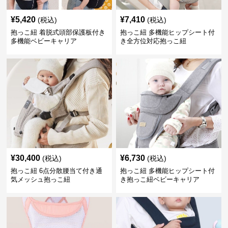
¥
5,420
¥
7,410
(税込)
(税込)
抱っこ紐 着脱式頭部保護板付き
抱っこ紐 多機能ヒップシート付
多機能ベビーキャリア
き全方位対応抱っこ紐
¥
30,400
¥
6,730
(税込)
(税込)
抱っこ紐 6点分散腰当て付き通
抱っこ紐 多機能ヒップシート付
気メッシュ抱っこ紐
き抱っこ紐ベビーキャリア