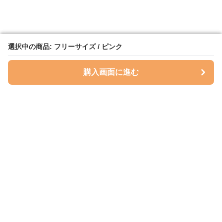
選択中の商品: フリーサイズ / ピンク
選択中の商品: フリーサイズ / ピンク
購入画面に進む
購入画面に進む
ハグベリー
について