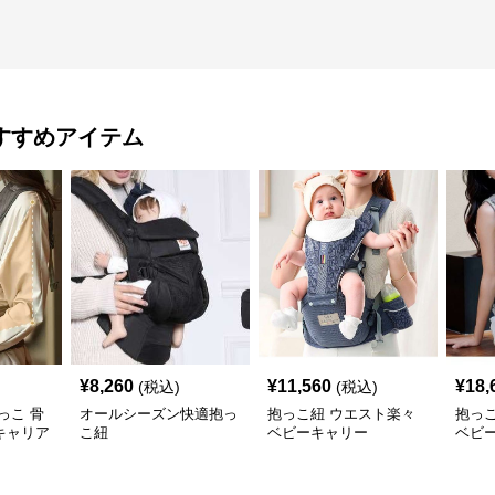
すすめアイテム
¥
8,260
¥
11,560
¥
18,
(税込)
(税込)
っこ 骨
オールシーズン快適抱っ
抱っこ紐 ウエスト楽々
抱っ
キャリア
こ紐
ベビーキャリー
ベビ