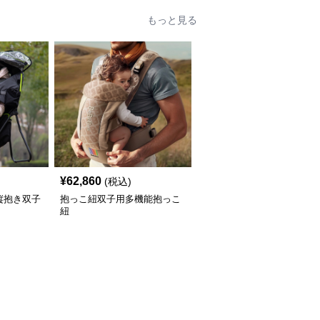
もっと見る
¥
62,860
(税込)
縦抱き双子
抱っこ紐双子用多機能抱っこ
紐