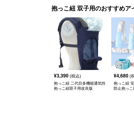
抱っこ紐
双子用
のおすすめア
¥
3,390
¥
4,680
(税込)
(
抱っこ紐 二代目多機能通気性
抱っこ紐 
抱っこ紐双子用改良版
防止抱っこ