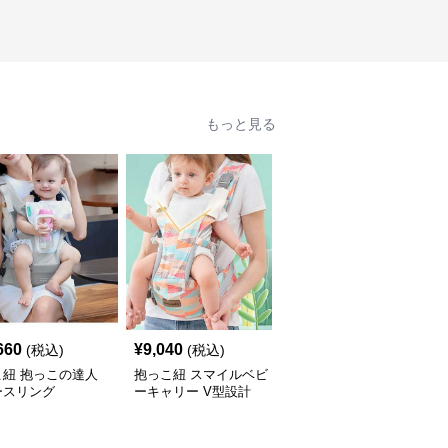
もっと見る
660
¥
9,040
¥
6,060
(税込)
(税込)
(税込)
こ紐 抱っこの達人
抱っこ紐 スマイルベビ
抱っこ紐 快適抱っこ 腰
ースリング
ーキャリー V型設計
サポート ベビースリン
グ