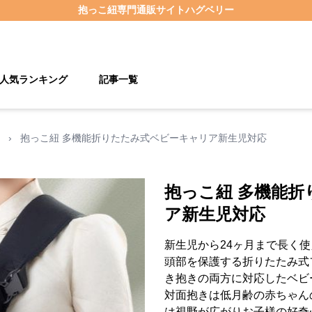
抱っこ紐
専門通販サイト
ハグベリー
人気ランキング
記事一覧
›
抱っこ紐 多機能折りたたみ式ベビーキャリア新生児対応
抱っこ紐 多機能
ア新生児対応
新生児から24ヶ月まで長く
頭部を保護する折りたたみ式
き抱きの両方に対応したベビ
対面抱きは低月齢の赤ちゃん
は視野が広がりお子様の好奇