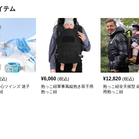
イテム
¥
6,060
¥
12,820
税込)
(税込)
(税込)
安心ツインズ 迷子
抱っこ紐軍事風縦抱き双子用
抱っこ紐全天候型 
紐
抱っこ紐
用抱っこ紐