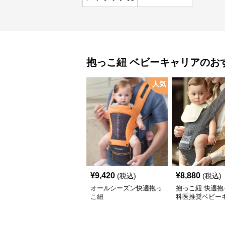
抱っこ紐
ベビーキャリア
のお
人気
¥
9,420
¥
8,880
(税込)
(税込)
オールシーズン快適抱っ
抱っこ紐 快適抱
こ紐
科医推奨ベビー