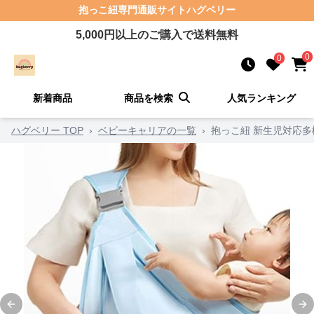
抱っこ紐
専門通販サイト
ハグベリー
5,000
円以上のご購入で送料無料
0
0
新着商品
商品を検索
人気ランキング
ハグベリー TOP
›
ベビーキャリアの一覧
›
抱っこ紐 新生児対応
Previous slide
Ne