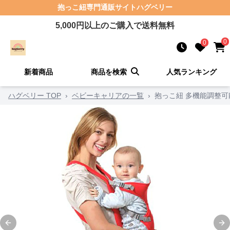
抱っこ紐
専門通販サイト
ハグベリー
5,000
円以上のご購入で送料無料
0
0
新着商品
商品を検索
人気ランキング
ハグベリー TOP
›
ベビーキャリアの一覧
›
抱っこ紐 多機能調整
Previous slide
Ne