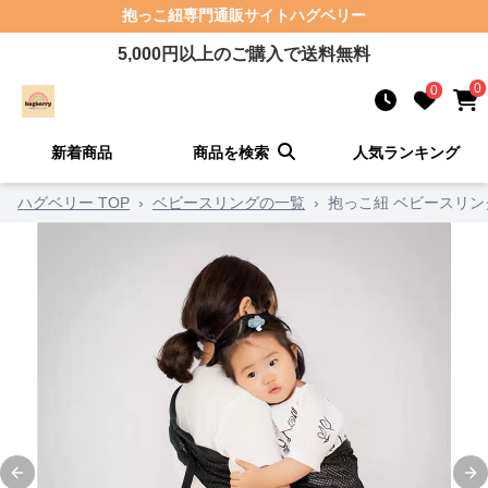
抱っこ紐
専門通販サイト
ハグベリー
5,000
円以上のご購入で送料無料
0
0
新着商品
商品を検索
人気ランキング
ハグベリー TOP
›
ベビースリングの一覧
›
抱っこ紐 ベビースリ
Previous slide
Ne