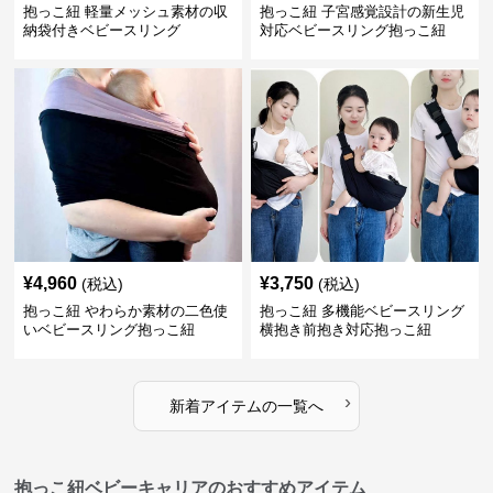
抱っこ紐 軽量メッシュ素材の収
抱っこ紐 子宮感覚設計の新生児
納袋付きベビースリング
対応ベビースリング抱っこ紐
¥
4,960
¥
3,750
(税込)
(税込)
抱っこ紐 やわらか素材の二色使
抱っこ紐 多機能ベビースリング
いベビースリング抱っこ紐
横抱き前抱き対応抱っこ紐
›
新着アイテムの一覧へ
抱っこ紐ベビーキャリアのおすすめアイテム