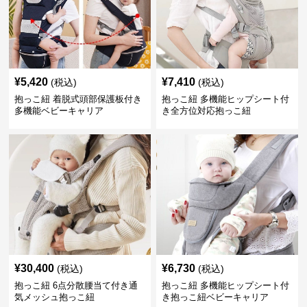
¥
5,420
¥
7,410
(税込)
(税込)
抱っこ紐 着脱式頭部保護板付き
抱っこ紐 多機能ヒップシート付
多機能ベビーキャリア
き全方位対応抱っこ紐
¥
30,400
¥
6,730
(税込)
(税込)
抱っこ紐 6点分散腰当て付き通
抱っこ紐 多機能ヒップシート付
気メッシュ抱っこ紐
き抱っこ紐ベビーキャリア