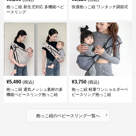
抱っこ紐 新生児対応 多機能ベビ
快適抱っこ紐 ワンタッチ調節式
ースリング
¥
5,490
¥
3,750
(税込)
(税込)
抱っこ紐 通気メッシュ素材の多
抱っこ紐 軽量ワンショルダーベ
機能ベビースリング抱っこ紐
ビースリング抱っこ紐
›
抱っこ紐
の
ベビースリング
一覧へ