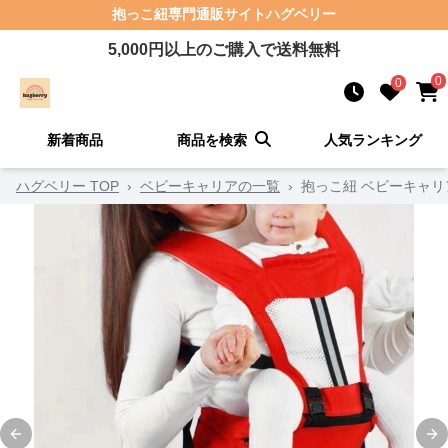
抱っこ紐
専門通販サイト
ハグベリー
5,000
円以上のご購入で送料無料
0
0
新着商品
商品を検索
人気ランキング
ハグベリー TOP
›
ベビーキャリアの一覧
›
抱っこ紐 ベビーキャリ
Previous slide
Ne