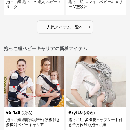
抱っこ紐 抱っこの達人 ベビース
抱っこ紐 スマイルベビーキャリ
リング
ー V型設計
›
人気アイテム一覧へ
抱っこ紐ベビーキャリアの新着アイテム
¥
5,420
¥
7,410
(税込)
(税込)
抱っこ紐 着脱式頭部保護板付き
抱っこ紐 多機能ヒップシート付
多機能ベビーキャリア
き全方位対応抱っこ紐