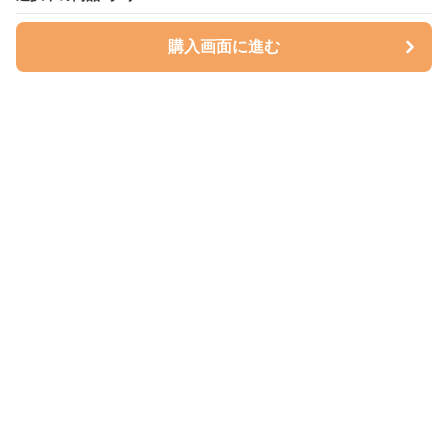
購入画面に進む
購入画面に進む
ハグベリー
について
会社概要
利用規約