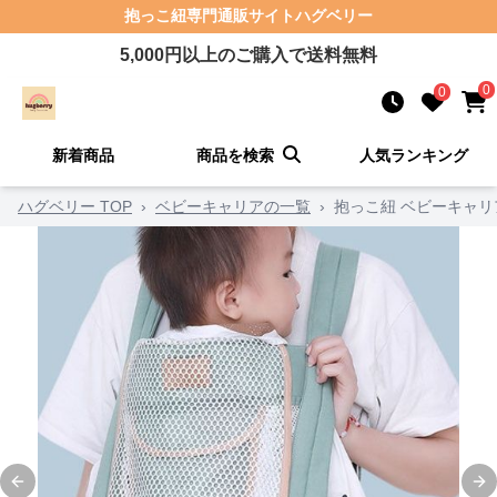
抱っこ紐
専門通販サイト
ハグベリー
5,000
円以上のご購入で送料無料
0
0
新着商品
商品を検索
人気ランキング
ハグベリー TOP
›
ベビーキャリアの一覧
›
抱っこ紐 ベビーキャ
Previous slide
Ne