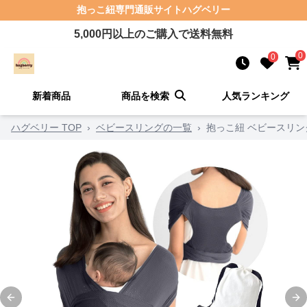
抱っこ紐
専門通販サイト
ハグベリー
5,000
円以上のご購入で送料無料
0
0
新着商品
商品を検索
人気ランキング
ハグベリー TOP
›
ベビースリングの一覧
›
抱っこ紐 ベビースリン
Previous slide
Ne