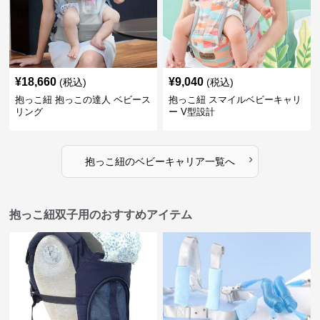
¥
18,660
¥
9,040
(税込)
(税込)
抱っこ紐 抱っこの達人 ベビース
抱っこ紐 スマイルベビーキャリ
リング
ー V型設計
›
抱っこ紐
の
ベビーキャリア
一覧へ
抱っこ紐双子用のおすすめアイテム