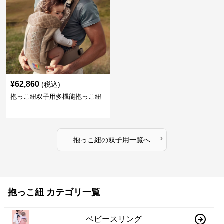
¥
62,860
(税込)
抱っこ紐双子用多機能抱っこ紐
›
抱っこ紐
の
双子用
一覧へ
抱っこ紐 カテゴリ一覧
ベビースリング