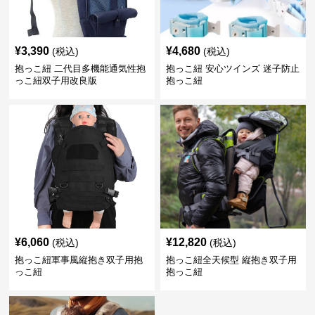
¥
3,390
¥
4,680
(税込)
(税込)
抱っこ紐 二代目多機能通気性抱
抱っこ紐 安心ツインズ 迷子防止
っこ紐双子用改良版
抱っこ紐
¥
6,060
¥
12,820
(税込)
(税込)
抱っこ紐軍事風縦抱き双子用抱
抱っこ紐全天候型 縦抱き双子用
っこ紐
抱っこ紐