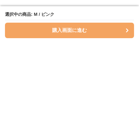
選択中の商品: M / ピンク
選択中の商品: M / ピンク
購入画面に進む
購入画面に進む
ハグベリー
について
会社概要