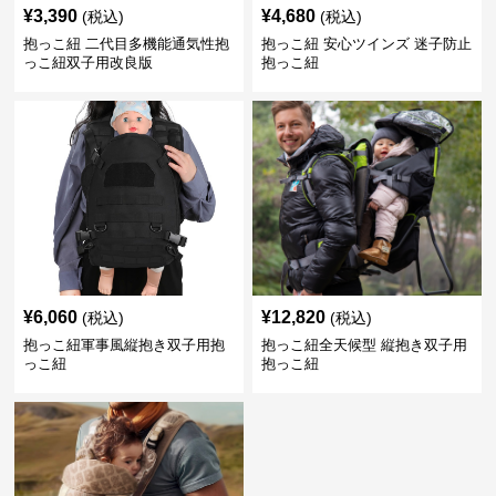
¥
3,390
¥
4,680
(税込)
(税込)
抱っこ紐 二代目多機能通気性抱
抱っこ紐 安心ツインズ 迷子防止
っこ紐双子用改良版
抱っこ紐
¥
6,060
¥
12,820
(税込)
(税込)
抱っこ紐軍事風縦抱き双子用抱
抱っこ紐全天候型 縦抱き双子用
っこ紐
抱っこ紐