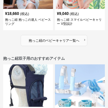
¥
18,660
¥
9,040
(税込)
(税込)
抱っこ紐 抱っこの達人 ベビース
抱っこ紐 スマイルベビーキャリ
リング
ー V型設計
›
抱っこ紐
の
ベビーキャリア
一覧へ
抱っこ紐双子用のおすすめアイテム