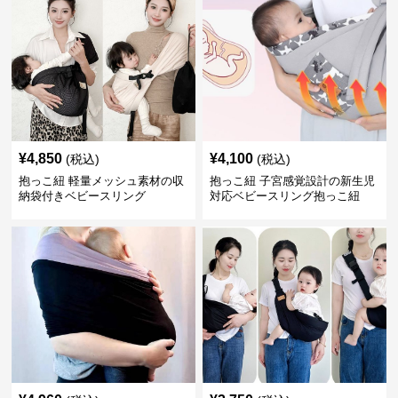
¥
4,850
¥
4,100
(税込)
(税込)
抱っこ紐 軽量メッシュ素材の収
抱っこ紐 子宮感覚設計の新生児
納袋付きベビースリング
対応ベビースリング抱っこ紐