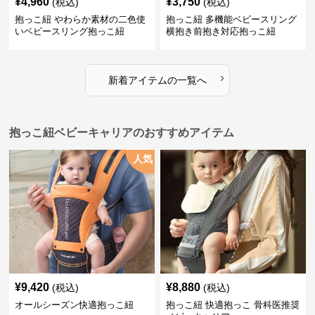
¥
4,960
¥
3,750
(税込)
(税込)
抱っこ紐 やわらか素材の二色使
抱っこ紐 多機能ベビースリング
いベビースリング抱っこ紐
横抱き前抱き対応抱っこ紐
›
新着アイテムの一覧へ
抱っこ紐ベビーキャリアのおすすめアイテム
人気
¥
9,420
¥
8,880
(税込)
(税込)
オールシーズン快適抱っこ紐
抱っこ紐 快適抱っこ 骨科医推奨