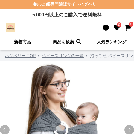
抱っこ紐
専門通販サイト
ハグベリー
5,000
円以上のご購入で送料無料
0
0
新着商品
商品を検索
人気ランキング
ハグベリー TOP
›
ベビースリングの一覧
›
抱っこ紐 ベビースリン
Previous slide
Ne