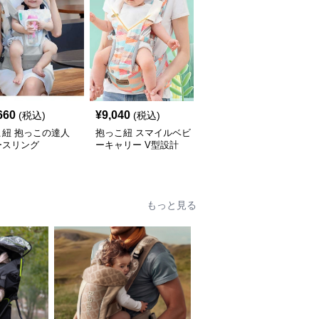
660
¥
9,040
¥
6,060
(税込)
(税込)
(税込)
こ紐 抱っこの達人
抱っこ紐 スマイルベビ
抱っこ紐 快適抱っこ 腰
ースリング
ーキャリー V型設計
サポート ベビースリン
グ
もっと見る