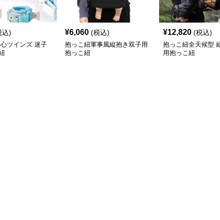
¥
6,060
¥
12,820
税込)
(税込)
(税込)
安心ツインズ 迷子
抱っこ紐軍事風縦抱き双子用
抱っこ紐全天候型 
紐
抱っこ紐
用抱っこ紐