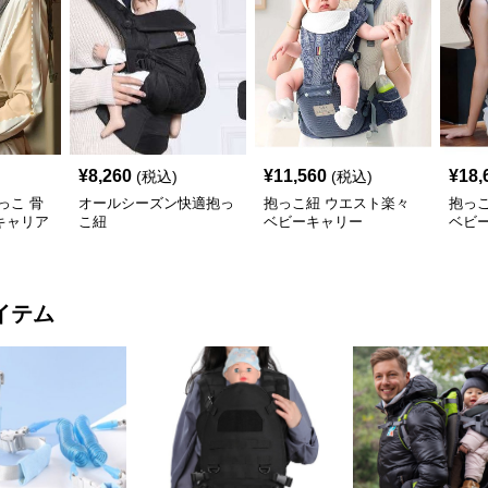
¥
8,260
¥
11,560
¥
18,
(税込)
(税込)
っこ 骨
オールシーズン快適抱っ
抱っこ紐 ウエスト楽々
抱っ
キャリア
こ紐
ベビーキャリー
ベビ
イテム