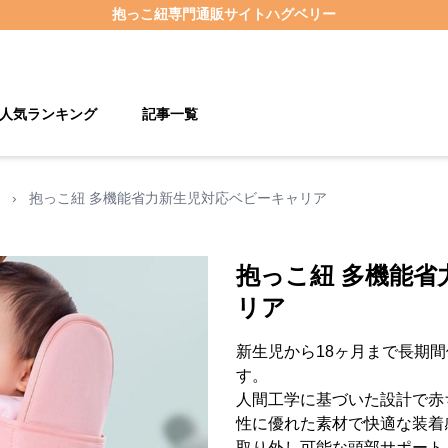
抱っこ紐
専門通販サイト
ハグベリー
人気ランキング
記事一覧
›
抱っこ紐 多機能省力新生児対応ベビーキャリア
抱っこ紐 多機能省
リア
新生児から18ヶ月まで長期
す。
人間工学に基づいた設計で赤
性に優れた素材で快適な装着
取り外し可能な頭部サポート