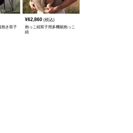
¥
62,860
(税込)
縦抱き双子
抱っこ紐双子用多機能抱っこ
紐