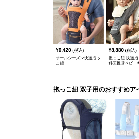
¥
9,420
¥
8,880
(税込)
(税込)
オールシーズン快適抱っ
抱っこ紐 快適抱
こ紐
科医推奨ベビー
抱っこ紐
双子用
のおすすめア