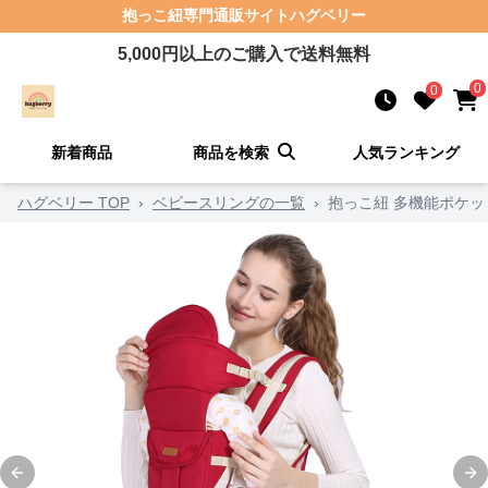
抱っこ紐
専門通販サイト
ハグベリー
5,000
円以上のご購入で送料無料
0
0
新着商品
商品を検索
人気ランキング
ハグベリー TOP
›
ベビースリングの一覧
›
抱っこ紐 多機能ポケ
Previous slide
Ne