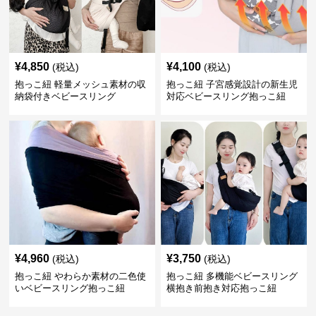
¥
4,850
¥
4,100
(税込)
(税込)
抱っこ紐 軽量メッシュ素材の収
抱っこ紐 子宮感覚設計の新生児
納袋付きベビースリング
対応ベビースリング抱っこ紐
¥
4,960
¥
3,750
(税込)
(税込)
抱っこ紐 やわらか素材の二色使
抱っこ紐 多機能ベビースリング
いベビースリング抱っこ紐
横抱き前抱き対応抱っこ紐