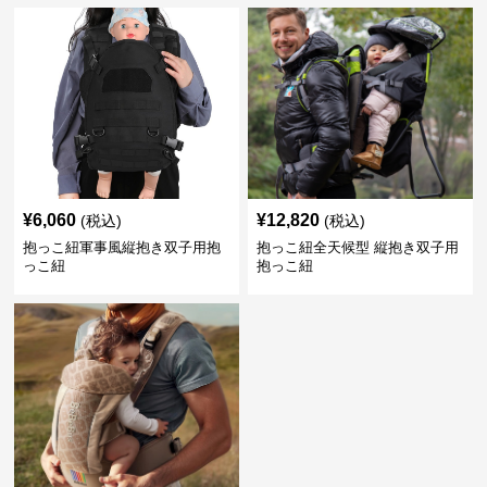
¥
6,060
¥
12,820
(税込)
(税込)
抱っこ紐軍事風縦抱き双子用抱
抱っこ紐全天候型 縦抱き双子用
っこ紐
抱っこ紐