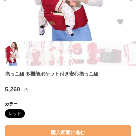
抱っこ紐 多機能ポケット付き安心抱っこ紐
5,260
円
カラー
レッド
購入画面に進む