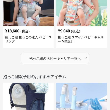
¥
18,660
¥
9,040
(税込)
(税込)
抱っこ紐 抱っこの達人 ベビース
抱っこ紐 スマイルベビーキャリ
リング
ー V型設計
›
抱っこ紐
の
ベビーキャリア
一覧へ
抱っこ紐双子用のおすすめアイテム