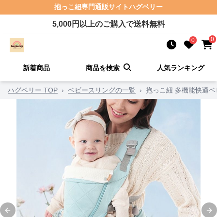
抱っこ紐
専門通販サイト
ハグベリー
5,000
円以上のご購入で送料無料
0
0
新着商品
商品を検索
人気ランキング
ハグベリー TOP
›
ベビースリングの一覧
›
抱っこ紐 多機能快適
Previous slide
Ne