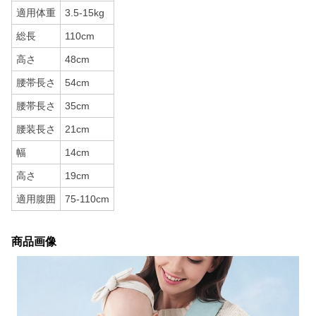
適用体重
3.5-15kg
総長
110cm
高さ
48cm
腰帯長さ
54cm
腰帯長さ
35cm
腰装長さ
21cm
幅
14cm
高さ
19cm
適用腹囲
75-110cm
商品画像