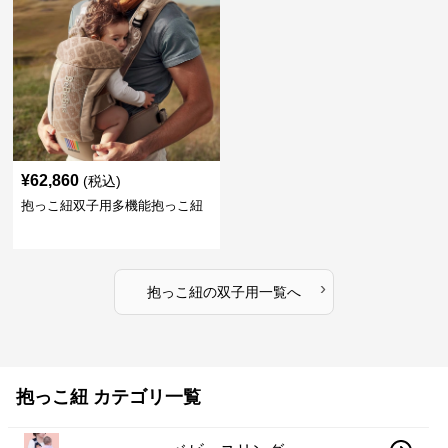
¥
62,860
(税込)
抱っこ紐双子用多機能抱っこ紐
›
抱っこ紐
の
双子用
一覧へ
抱っこ紐 カテゴリ一覧