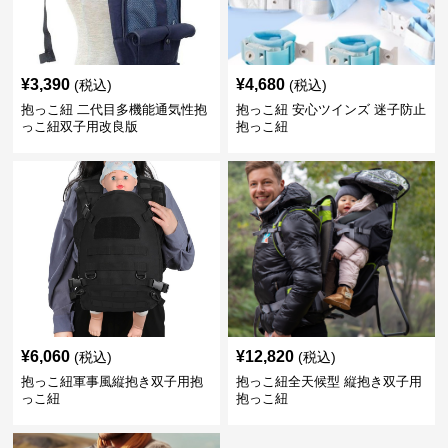
¥
3,390
¥
4,680
(税込)
(税込)
抱っこ紐 二代目多機能通気性抱
抱っこ紐 安心ツインズ 迷子防止
っこ紐双子用改良版
抱っこ紐
¥
6,060
¥
12,820
(税込)
(税込)
抱っこ紐軍事風縦抱き双子用抱
抱っこ紐全天候型 縦抱き双子用
っこ紐
抱っこ紐