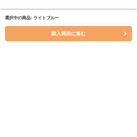
選択中の商品: ライトブルー
選択中の商品: ライトブルー
購入画面に進む
購入画面に進む
ハグベリー
について
会社概要