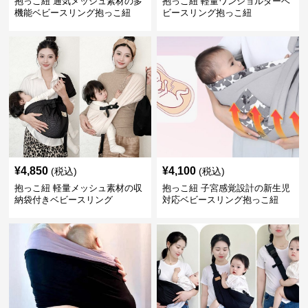
抱っこ紐 通気メッシュ素材の多
抱っこ紐 軽量ワンショルダーベ
機能ベビースリング抱っこ紐
ビースリング抱っこ紐
¥
4,850
¥
4,100
(税込)
(税込)
抱っこ紐 軽量メッシュ素材の収
抱っこ紐 子宮感覚設計の新生児
納袋付きベビースリング
対応ベビースリング抱っこ紐