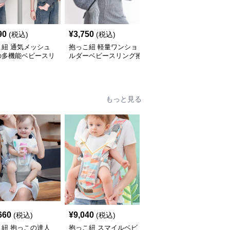
90
¥
3,750
¥
4,850
(税込)
(税込)
(税込)
こ紐 通気メッシュ
抱っこ紐 軽量ワンショ
抱っこ紐 軽量メッシュ
の多機能ベビースリ
ルダーベビースリング抱
素材の収納袋付きベビー
抱っこ紐
っこ紐
スリング
もっと見る
660
¥
9,040
¥
6,060
(税込)
(税込)
(税込)
こ紐 抱っこの達人
抱っこ紐 スマイルベビ
抱っこ紐 快適抱っこ 腰