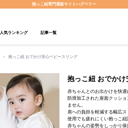
抱っこ紐
専門通販サイト
ハグベリー
人気ランキング
記事一覧
›
抱っこ紐 おでかけ安心ベビースリング
抱っこ紐 おでか
赤ちゃんとのお出かけを快適
防滑加工された座面クッショ
ません。
肩への負担を軽減する幅広ス
使用でも疲れにくい抱っこ紐
赤ちゃんの姿勢をしっかり保