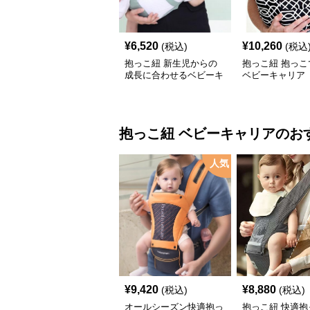
¥
6,520
¥
10,260
(税込)
(税込
抱っこ紐 新生児からの
抱っこ紐 抱っこ
成長に合わせるベビーキ
ベビーキャリア
ャリア
抱っこ紐
ベビーキャリア
のお
人気
¥
9,420
¥
8,880
(税込)
(税込)
オールシーズン快適抱っ
抱っこ紐 快適抱