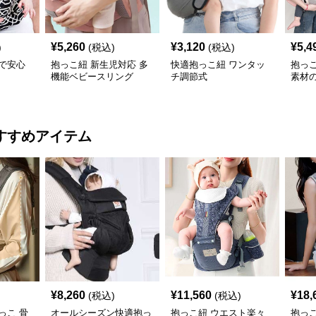
¥
5,260
¥
3,120
¥
5,4
)
(税込)
(税込)
で安心
抱っこ紐 新生児対応 多
快適抱っこ紐 ワンタッ
抱っ
機能ベビースリング
チ調節式
素材
ング
すすめアイテム
¥
8,260
¥
11,560
¥
18,
(税込)
(税込)
っこ 骨
オールシーズン快適抱っ
抱っこ紐 ウエスト楽々
抱っ