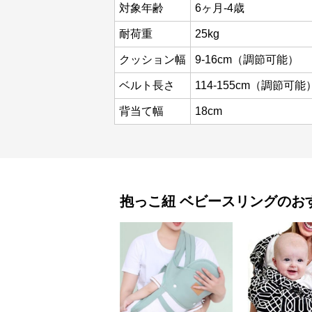
対象年齢
6ヶ月-4歳
耐荷重
25kg
クッション幅
9-16cm（調節可能）
ベルト長さ
114-155cm（調節可能
背当て幅
18cm
抱っこ紐
ベビースリング
のお