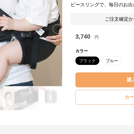
ビースリングで、毎日のお出
ご注文確定か
Next slide
3,740
円
カラー
ブラック
ブルー
購
カー