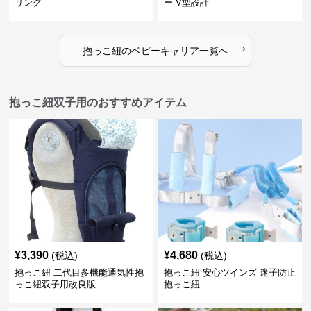
リング
ー V型設計
›
抱っこ紐
の
ベビーキャリア
一覧へ
抱っこ紐双子用のおすすめアイテム
¥
3,390
¥
4,680
(税込)
(税込)
抱っこ紐 二代目多機能通気性抱
抱っこ紐 安心ツインズ 迷子防止
っこ紐双子用改良版
抱っこ紐