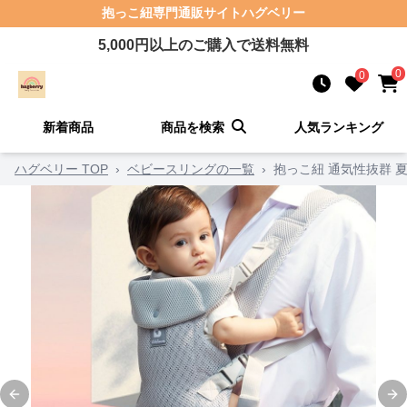
抱っこ紐
専門通販サイト
ハグベリー
5,000
円以上のご購入で送料無料
0
0
新着商品
商品を検索
人気ランキング
ハグベリー TOP
›
ベビースリングの一覧
›
抱っこ紐 通気性抜群 
Previous slide
Ne