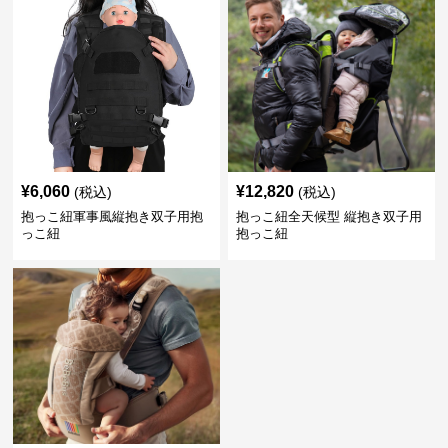
¥
6,060
¥
12,820
(税込)
(税込)
抱っこ紐軍事風縦抱き双子用抱
抱っこ紐全天候型 縦抱き双子用
っこ紐
抱っこ紐