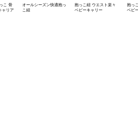
っこ 骨
オールシーズン快適抱っ
抱っこ紐 ウエスト楽々
抱っ
キャリア
こ紐
ベビーキャリー
ベビ