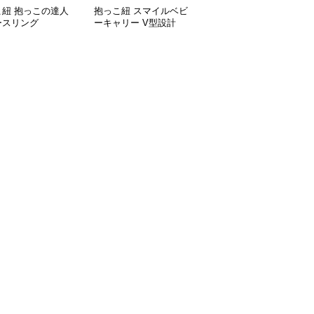
こ紐 抱っこの達人
抱っこ紐 スマイルベビ
抱っこ紐 快適抱っこ 腰
ースリング
ーキャリー V型設計
サポート ベビースリン
グ