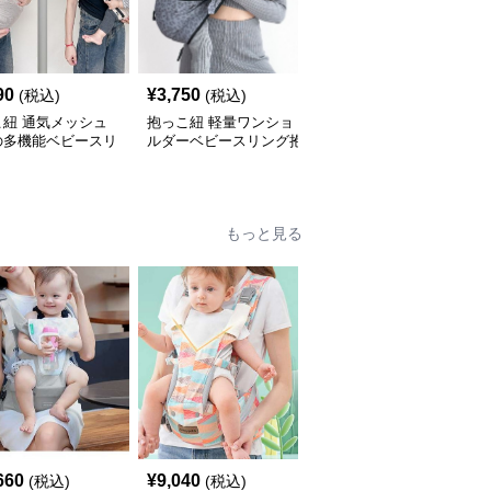
90
¥
3,750
¥
4,850
(税込)
(税込)
(税込)
こ紐 通気メッシュ
抱っこ紐 軽量ワンショ
抱っこ紐 軽量メッシュ
の多機能ベビースリ
ルダーベビースリング抱
素材の収納袋付きベビー
抱っこ紐
っこ紐
スリング
もっと見る
660
¥
9,040
¥
6,060
(税込)
(税込)
(税込)