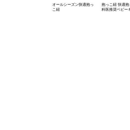
オールシーズン快適抱っ
抱っこ紐 快適抱
こ紐
科医推奨ベビー