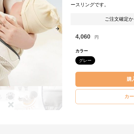
ースリングです。
ご注文確定か
Next slide
4,060
円
カラー
グレー
購
カー