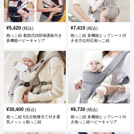
¥
5,420
¥
7,410
(税込)
(税込)
抱っこ紐 着脱式頭部保護板付き
抱っこ紐 多機能ヒップシート付
多機能ベビーキャリア
き全方位対応抱っこ紐
¥
30,400
¥
6,730
(税込)
(税込)
抱っこ紐 6点分散腰当て付き通
抱っこ紐 多機能ヒップシート付
気メッシュ抱っこ紐
き抱っこ紐ベビーキャリア