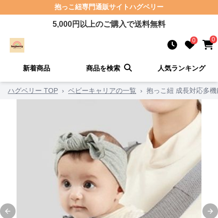
抱っこ紐
専門通販サイト
ハグベリー
5,000
円以上のご購入で送料無料
0
0
新着商品
商品を検索
人気ランキング
ハグベリー TOP
›
ベビーキャリアの一覧
›
抱っこ紐 成長対応多
Previous slide
Ne