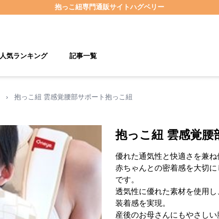
抱っこ紐
専門通販サイト
ハグベリー
人気ランキング
記事一覧
›
抱っこ紐 雲感覚腰部サポート抱っこ紐
抱っこ紐 雲感覚腰
優れた通気性と快適さを兼ね
赤ちゃんとの密着感を大切に
です。
透気性に優れた素材を使用し
装着感を実現。
産後のお母さんにもやさしい