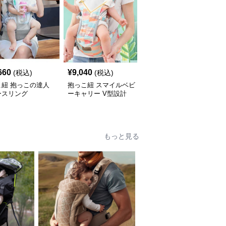
660
¥
9,040
¥
6,060
(税込)
(税込)
(税込)
こ紐 抱っこの達人
抱っこ紐 スマイルベビ
抱っこ紐 快適抱っこ 腰
ースリング
ーキャリー V型設計
サポート ベビースリン
グ
もっと見る