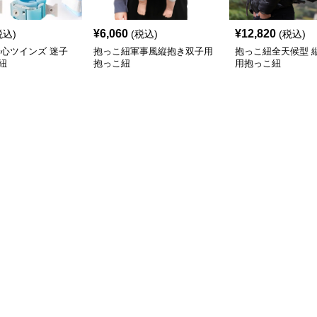
¥
6,060
¥
12,820
税込)
(税込)
(税込)
安心ツインズ 迷子
抱っこ紐軍事風縦抱き双子用
抱っこ紐全天候型 
紐
抱っこ紐
用抱っこ紐