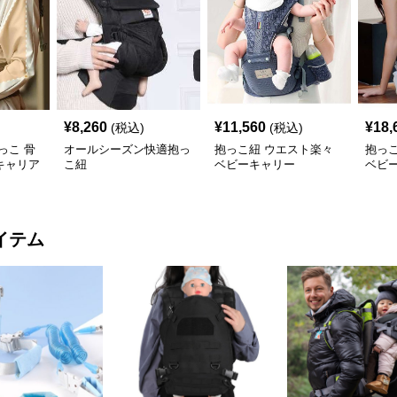
¥
8,260
¥
11,560
¥
18,
(税込)
(税込)
っこ 骨
オールシーズン快適抱っ
抱っこ紐 ウエスト楽々
抱っ
キャリア
こ紐
ベビーキャリー
ベビ
イテム