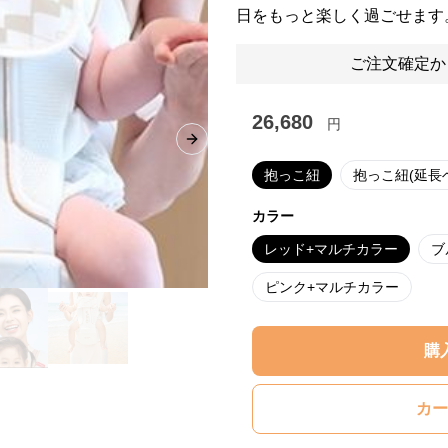
日をもっと楽しく過ごせます
ご注文確定か
26,680
円
Next slide
抱っこ紐
抱っこ紐(延長
カラー
レッド+マルチカラー
ブ
ピンク+マルチカラー
購
カー