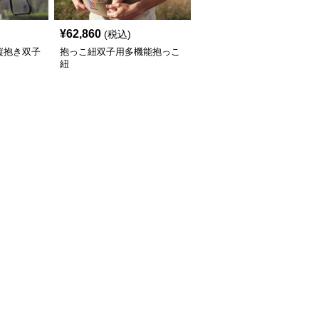
¥
62,860
(税込)
縦抱き双子
抱っこ紐双子用多機能抱っこ
紐