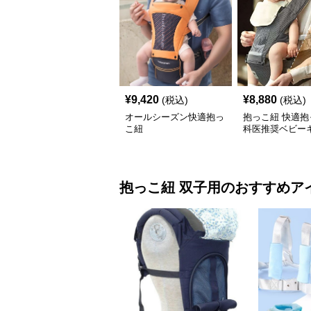
¥
9,420
¥
8,880
(税込)
(税込)
オールシーズン快適抱っ
抱っこ紐 快適抱
こ紐
科医推奨ベビー
抱っこ紐
双子用
のおすすめア