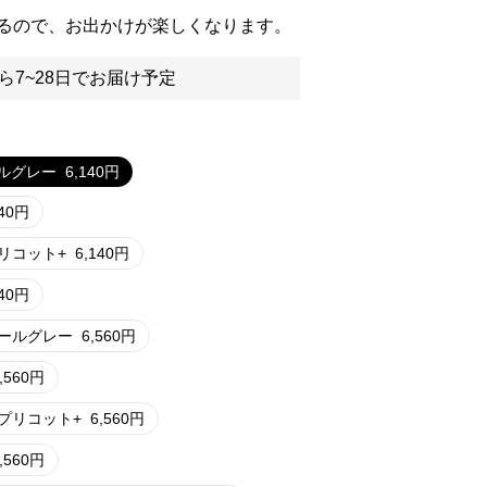
るので、お出かけが楽しくなります。
ら7~28日でお届け予定
ルグレー
6,140
円
40
円
リコット+
6,140
円
40
円
ールグレー
6,560
円
,560
円
プリコット+
6,560
円
,560
円