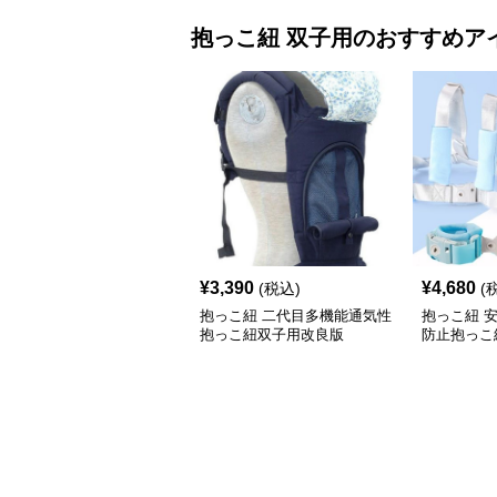
抱っこ紐
双子用
のおすすめア
¥
3,390
¥
4,680
(税込)
(
抱っこ紐 二代目多機能通気性
抱っこ紐 
抱っこ紐双子用改良版
防止抱っこ