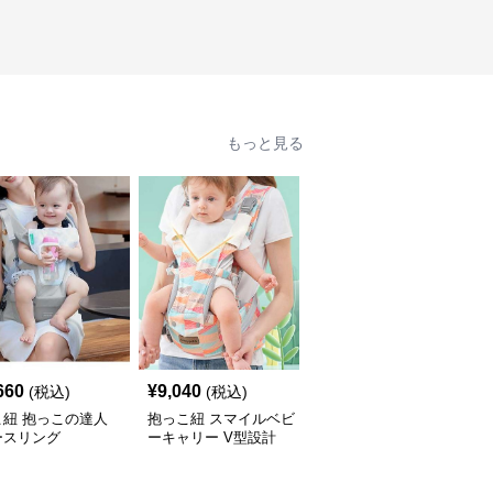
もっと見る
660
¥
9,040
¥
6,060
(税込)
(税込)
(税込)
こ紐 抱っこの達人
抱っこ紐 スマイルベビ
抱っこ紐 快適抱っこ 腰
ースリング
ーキャリー V型設計
サポート ベビースリン
グ