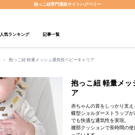
抱っこ紐
専門通販サイト
ハグベリー
人気ランキング
記事一覧
›
抱っこ紐 軽量メッシュ通気性ベビーキャリア
抱っこ紐 軽量メ
ア
赤ちゃんの首をしっかり支え
蝶型ショルダーストラップが
でも快適な通気性を実現。
腰部クッションで長時間の使
っています。