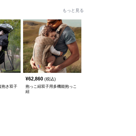
もっと見る
¥
62,860
(税込)
縦抱き双子
抱っこ紐双子用多機能抱っこ
紐