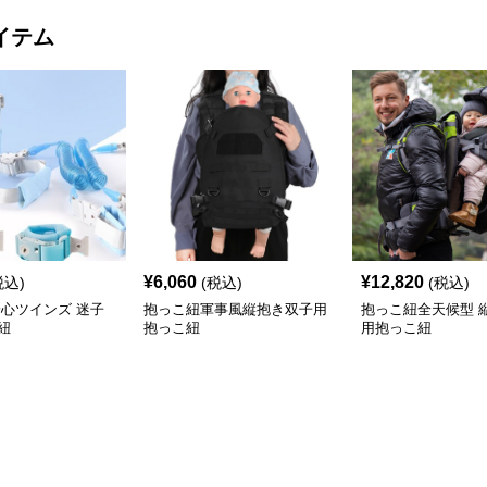
イテム
¥
6,060
¥
12,820
税込)
(税込)
(税込)
安心ツインズ 迷子
抱っこ紐軍事風縦抱き双子用
抱っこ紐全天候型 
紐
抱っこ紐
用抱っこ紐