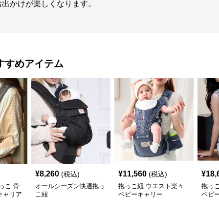
お出かけが楽しくなります。
すすめアイテム
¥
8,260
¥
11,560
¥
18,
(税込)
(税込)
っこ 骨
オールシーズン快適抱っ
抱っこ紐 ウエスト楽々
抱っ
キャリア
こ紐
ベビーキャリー
ベビ