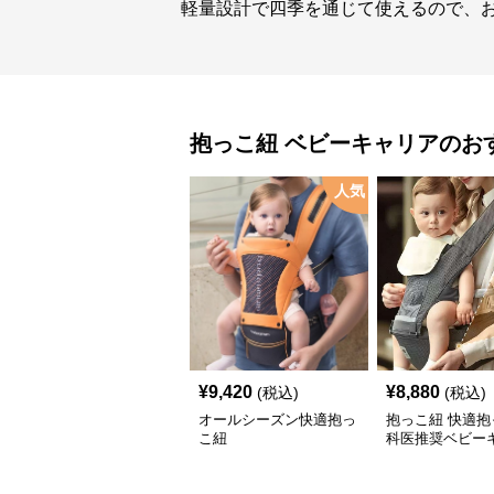
軽量設計で四季を通じて使えるので、
抱っこ紐
ベビーキャリア
のお
人気
¥
9,420
¥
8,880
(税込)
(税込)
オールシーズン快適抱っ
抱っこ紐 快適抱
こ紐
科医推奨ベビー