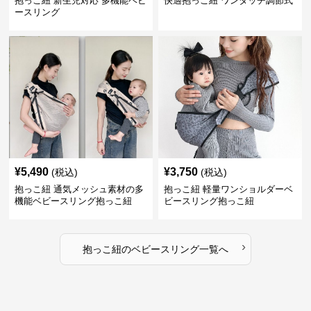
抱っこ紐 新生児対応 多機能ベビ
快適抱っこ紐 ワンタッチ調節式
ースリング
¥
5,490
¥
3,750
(税込)
(税込)
抱っこ紐 通気メッシュ素材の多
抱っこ紐 軽量ワンショルダーベ
機能ベビースリング抱っこ紐
ビースリング抱っこ紐
›
抱っこ紐
の
ベビースリング
一覧へ