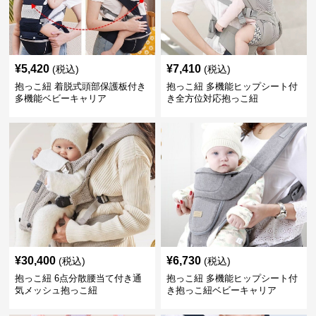
¥
5,420
¥
7,410
(税込)
(税込)
抱っこ紐 着脱式頭部保護板付き
抱っこ紐 多機能ヒップシート付
多機能ベビーキャリア
き全方位対応抱っこ紐
¥
30,400
¥
6,730
(税込)
(税込)
抱っこ紐 6点分散腰当て付き通
抱っこ紐 多機能ヒップシート付
気メッシュ抱っこ紐
き抱っこ紐ベビーキャリア