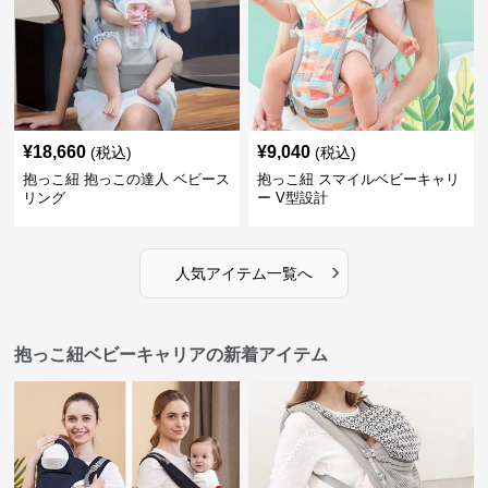
¥
18,660
¥
9,040
(税込)
(税込)
抱っこ紐 抱っこの達人 ベビース
抱っこ紐 スマイルベビーキャリ
リング
ー V型設計
›
人気アイテム一覧へ
抱っこ紐ベビーキャリアの新着アイテム