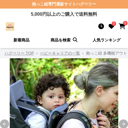
抱っこ紐
専門通販サイト
ハグベリー
5,000
円以上のご購入で送料無料
0
0
新着商品
商品を検索
人気ランキング
ハグベリー TOP
›
ベビーキャリアの一覧
›
抱っこ紐 多機能アウ
Previous slide
Ne