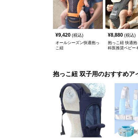
¥
9,420
¥
8,880
(税込)
(税込)
オールシーズン快適抱っ
抱っこ紐 快適抱
こ紐
科医推奨ベビー
抱っこ紐
双子用
のおすすめア