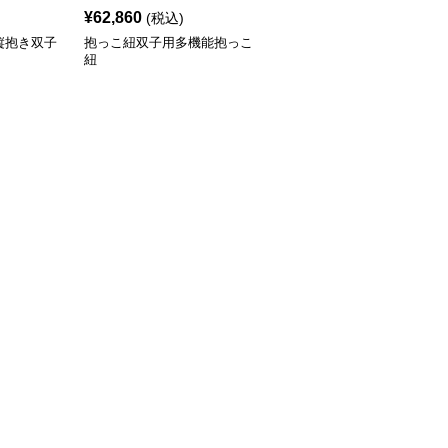
¥
62,860
(税込)
縦抱き双子
抱っこ紐双子用多機能抱っこ
紐