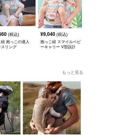
660
¥
9,040
¥
6,060
(税込)
(税込)
(税込)
こ紐 抱っこの達人
抱っこ紐 スマイルベビ
抱っこ紐 快適抱っこ 腰
ースリング
ーキャリー V型設計
サポート ベビースリン
グ
もっと見る