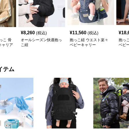
¥
8,260
¥
11,560
¥
18,
(税込)
(税込)
っこ 骨
オールシーズン快適抱っ
抱っこ紐 ウエスト楽々
抱っ
キャリア
こ紐
ベビーキャリー
ベビ
イテム