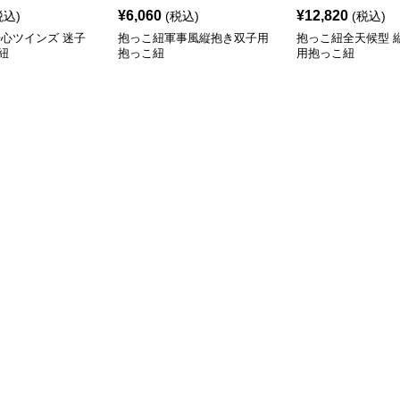
¥
6,060
¥
12,820
税込)
(税込)
(税込)
安心ツインズ 迷子
抱っこ紐軍事風縦抱き双子用
抱っこ紐全天候型 
紐
抱っこ紐
用抱っこ紐