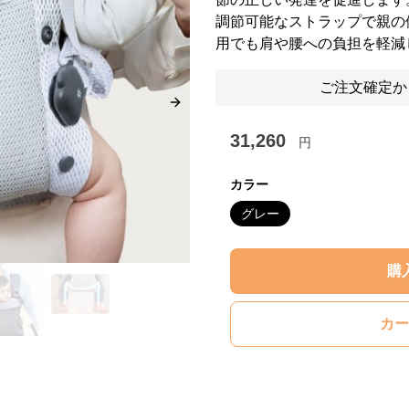
調節可能なストラップで親の
用でも肩や腰への負担を軽減
ご注文確定か
Next slide
31,260
円
カラー
グレー
購
カー