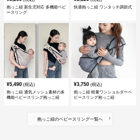
抱っこ紐 新生児対応 多機能ベビ
快適抱っこ紐 ワンタッチ調節式
ースリング
¥
5,490
¥
3,750
(税込)
(税込)
抱っこ紐 通気メッシュ素材の多
抱っこ紐 軽量ワンショルダーベ
機能ベビースリング抱っこ紐
ビースリング抱っこ紐
›
抱っこ紐
の
ベビースリング
一覧へ