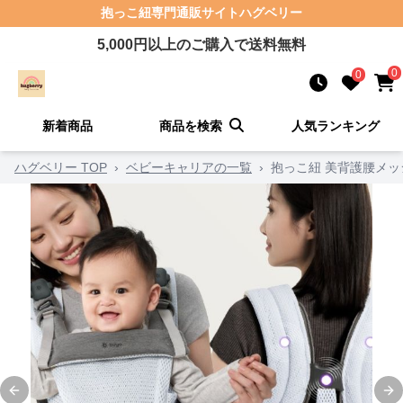
抱っこ紐
専門通販サイト
ハグベリー
5,000
円以上のご購入で送料無料
0
0
新着商品
商品を検索
人気ランキング
ハグベリー TOP
›
ベビーキャリアの一覧
›
抱っこ紐 美背護腰メ
Previous slide
Ne