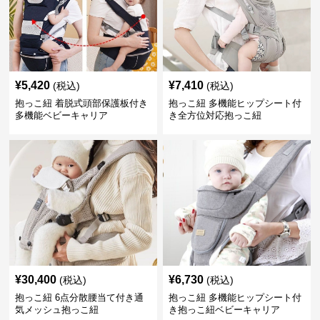
¥
5,420
¥
7,410
(税込)
(税込)
抱っこ紐 着脱式頭部保護板付き
抱っこ紐 多機能ヒップシート付
多機能ベビーキャリア
き全方位対応抱っこ紐
¥
30,400
¥
6,730
(税込)
(税込)
抱っこ紐 6点分散腰当て付き通
抱っこ紐 多機能ヒップシート付
気メッシュ抱っこ紐
き抱っこ紐ベビーキャリア