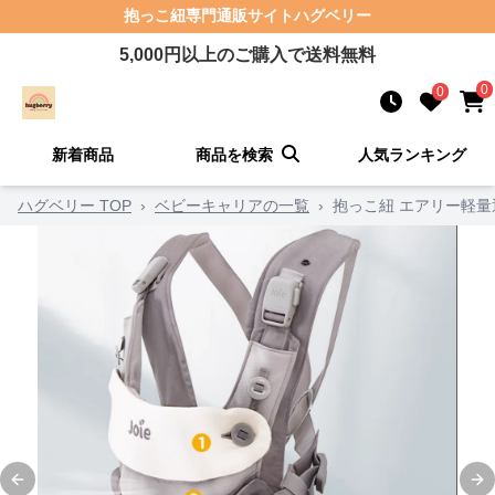
抱っこ紐
専門通販サイト
ハグベリー
5,000
円以上のご購入で送料無料
0
0
新着商品
商品を検索
人気ランキング
ハグベリー TOP
›
ベビーキャリアの一覧
›
抱っこ紐 エアリー軽
Previous slide
Ne