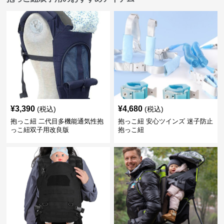
¥
3,390
¥
4,680
(税込)
(税込)
抱っこ紐 二代目多機能通気性抱
抱っこ紐 安心ツインズ 迷子防止
っこ紐双子用改良版
抱っこ紐