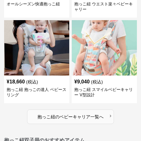
オールシーズン快適抱っこ紐
抱っこ紐 ウエスト楽々ベビーキ
ャリー
¥
18,660
¥
9,040
(税込)
(税込)
抱っこ紐 抱っこの達人 ベビース
抱っこ紐 スマイルベビーキャリ
リング
ー V型設計
›
抱っこ紐
の
ベビーキャリア
一覧へ
抱っこ紐双子用のおすすめアイテム