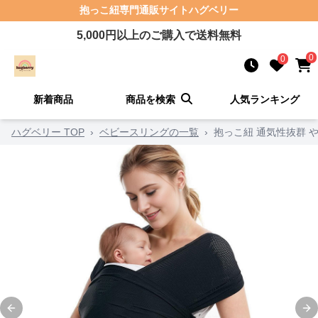
抱っこ紐
専門通販サイト
ハグベリー
5,000
円以上のご購入で送料無料
0
0
新着商品
商品を検索
人気ランキング
ハグベリー TOP
›
ベビースリングの一覧
›
抱っこ紐 通気性抜群 
Previous slide
Ne