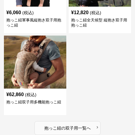
¥
6,060
¥
12,820
(税込)
(税込)
抱っこ紐軍事風縦抱き双子用抱
抱っこ紐全天候型 縦抱き双子用
っこ紐
抱っこ紐
¥
62,860
(税込)
抱っこ紐双子用多機能抱っこ紐
›
抱っこ紐
の
双子用
一覧へ