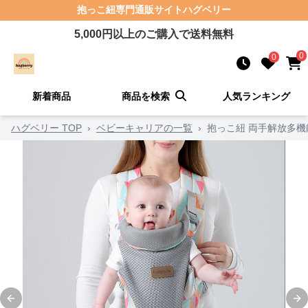
抱っこ紐
専門通販サイト
ハグベリー
5,000
円以上のご購入で送料無料
0
0
新着商品
商品を検索
人気ランキング
ハグベリー TOP
›
ベビーキャリアの一覧
›
抱っこ紐 両手解放多
Previous slide
Ne