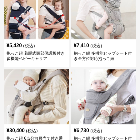
¥
5,420
¥
7,410
(税込)
(税込)
抱っこ紐 着脱式頭部保護板付き
抱っこ紐 多機能ヒップシート付
多機能ベビーキャリア
き全方位対応抱っこ紐
¥
30,400
¥
6,730
(税込)
(税込)
抱っこ紐 6点分散腰当て付き通
抱っこ紐 多機能ヒップシート付