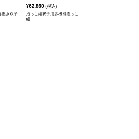
¥
62,860
(税込)
縦抱き双子
抱っこ紐双子用多機能抱っこ
紐