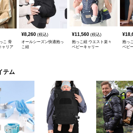
¥
8,260
¥
11,560
¥
18,
(税込)
(税込)
っこ 骨
オールシーズン快適抱っ
抱っこ紐 ウエスト楽々
抱っ
キャリア
こ紐
ベビーキャリー
ベビ
イテム