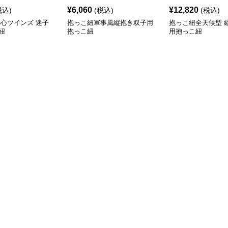
¥
6,060
¥
12,820
税込)
(税込)
(税込)
安心ツインズ 迷子
抱っこ紐軍事風縦抱き双子用
抱っこ紐全天候型 
紐
抱っこ紐
用抱っこ紐