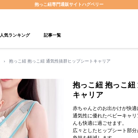
抱っこ紐
専門通販サイト
ハグベリー
人気ランキング
記事一覧
›
抱っこ紐 抱っこ紐 通気性抜群ヒップシートキャリア
抱っこ紐 抱っこ紐
キャリア
赤ちゃんとのお出かけが快適
通気性に優れたベビーキャリ
んも快適に過ごせます。
広々としたヒップシート部分
負担を軽減します。