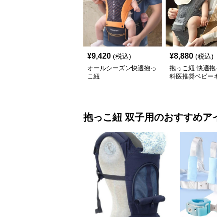
¥
9,420
¥
8,880
(税込)
(税込)
オールシーズン快適抱っ
抱っこ紐 快適抱
こ紐
科医推奨ベビー
抱っこ紐
双子用
のおすすめア