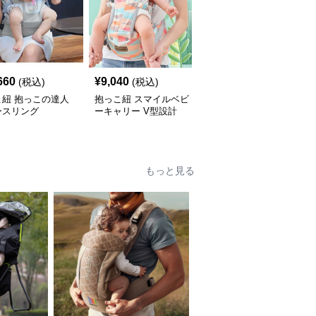
660
¥
9,040
¥
6,060
(税込)
(税込)
(税込)
こ紐 抱っこの達人
抱っこ紐 スマイルベビ
抱っこ紐 快適抱っこ 腰
ースリング
ーキャリー V型設計
サポート ベビースリン
グ
もっと見る