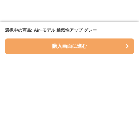
選択中の商品: Air+モデル 通気性アップ グレー
選択中の商品: Air+モデル 通気性アップ グレー
購入画面に進む
購入画面に進む
ハグベリー
について