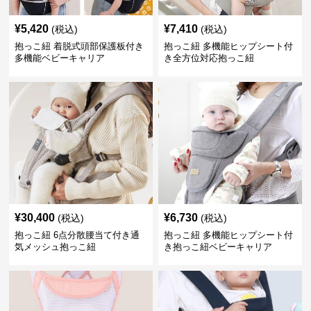
¥
5,420
¥
7,410
(税込)
(税込)
抱っこ紐 着脱式頭部保護板付き
抱っこ紐 多機能ヒップシート付
多機能ベビーキャリア
き全方位対応抱っこ紐
¥
30,400
¥
6,730
(税込)
(税込)
抱っこ紐 6点分散腰当て付き通
抱っこ紐 多機能ヒップシート付
気メッシュ抱っこ紐
き抱っこ紐ベビーキャリア