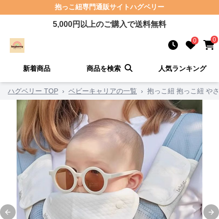
抱っこ紐
専門通販サイト
ハグベリー
5,000
円以上のご購入で送料無料
0
0
新着商品
商品を検索
人気ランキング
ハグベリー TOP
›
ベビーキャリアの一覧
›
抱っこ紐 抱っこ紐 や
Previous slide
Ne