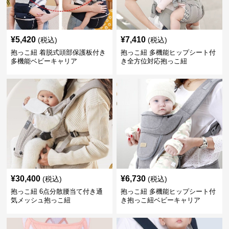
¥
5,420
¥
7,410
(税込)
(税込)
抱っこ紐 着脱式頭部保護板付き
抱っこ紐 多機能ヒップシート付
多機能ベビーキャリア
き全方位対応抱っこ紐
¥
30,400
¥
6,730
(税込)
(税込)
抱っこ紐 6点分散腰当て付き通
抱っこ紐 多機能ヒップシート付
気メッシュ抱っこ紐
き抱っこ紐ベビーキャリア