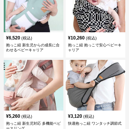
¥
6,520
¥
10,260
(税込)
(税込)
抱っこ紐 新生児からの成長に合
抱っこ紐 抱っこで安心ベビーキ
わせるベビーキャリア
ャリア
¥
5,260
¥
3,120
(税込)
(税込)
抱っこ紐 新生児対応 多機能ベビ
快適抱っこ紐 ワンタッチ調節式
ースリング