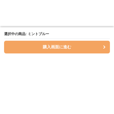
選択中の商品: ミントブルー
選択中の商品: ミントブルー
購入画面に進む
購入画面に進む
ハグベリー
について