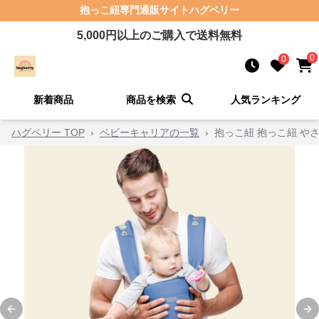
抱っこ紐
専門通販サイト
ハグベリー
5,000
円以上のご購入で送料無料
0
0
新着商品
商品を検索
人気ランキング
ハグベリー TOP
›
ベビーキャリアの一覧
›
抱っこ紐 抱っこ紐 や
Previous slide
Ne