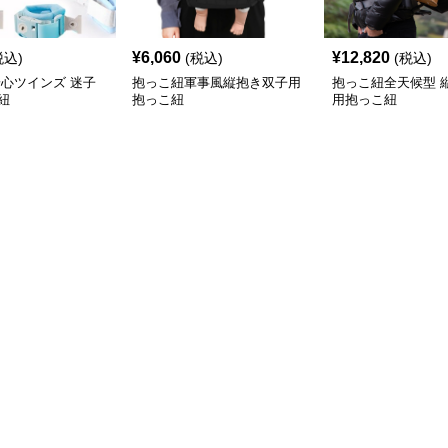
¥
6,060
¥
12,820
税込)
(税込)
(税込)
安心ツインズ 迷子
抱っこ紐軍事風縦抱き双子用
抱っこ紐全天候型 
紐
抱っこ紐
用抱っこ紐