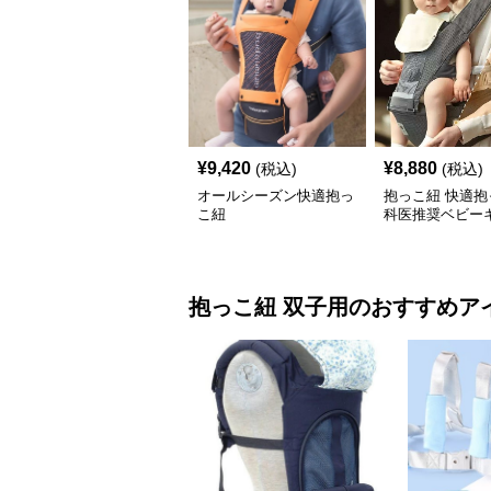
¥
9,420
¥
8,880
(税込)
(税込)
オールシーズン快適抱っ
抱っこ紐 快適抱
こ紐
科医推奨ベビー
抱っこ紐
双子用
のおすすめア