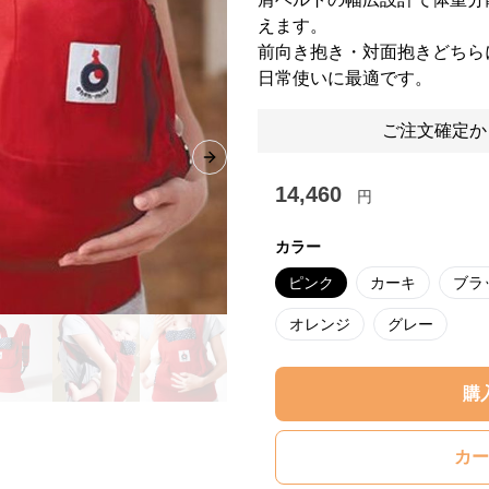
えます。
前向き抱き・対面抱きどちら
日常使いに最適です。
ご注文確定か
Next slide
14,460
円
カラー
ピンク
カーキ
ブラ
オレンジ
グレー
購
カー