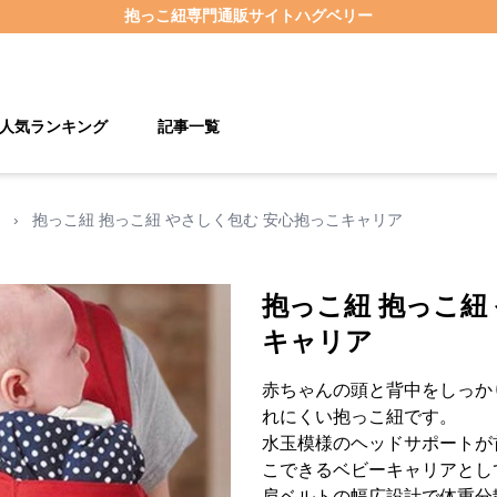
抱っこ紐
専門通販サイト
ハグベリー
人気ランキング
記事一覧
›
抱っこ紐 抱っこ紐 やさしく包む 安心抱っこキャリア
抱っこ紐 抱っこ紐
キャリア
赤ちゃんの頭と背中をしっか
れにくい抱っこ紐です。
水玉模様のヘッドサポートが
こできるベビーキャリアとし
肩ベルトの幅広設計で体重分