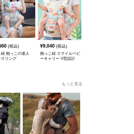
660
¥
9,040
¥
6,060
(税込)
(税込)
(税込)
こ紐 抱っこの達人
抱っこ紐 スマイルベビ
抱っこ紐 快適抱っこ 腰
ースリング
ーキャリー V型設計
サポート ベビースリン
グ
もっと見る