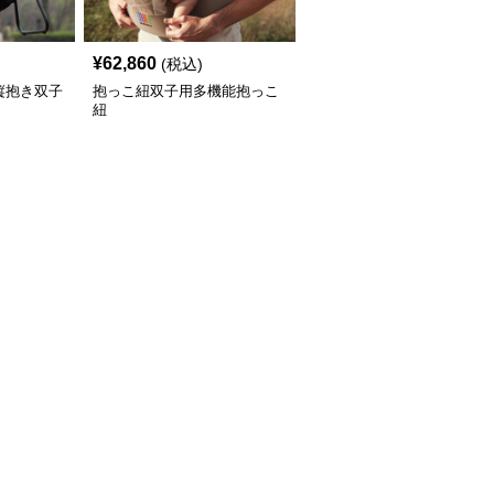
¥
62,860
(税込)
縦抱き双子
抱っこ紐双子用多機能抱っこ
紐