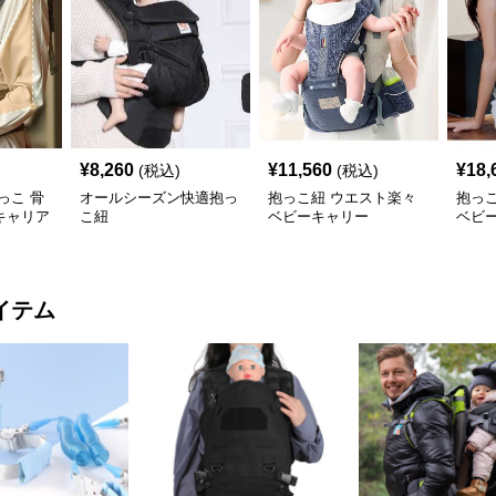
¥
8,260
¥
11,560
¥
18,
(税込)
(税込)
っこ 骨
オールシーズン快適抱っ
抱っこ紐 ウエスト楽々
抱っ
キャリア
こ紐
ベビーキャリー
ベビ
イテム