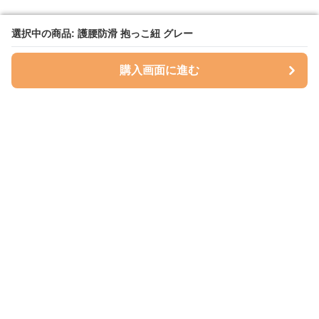
選択中の商品: 護腰防滑 抱っこ紐 グレー
選択中の商品: 護腰防滑 抱っこ紐 グレー
購入画面に進む
購入画面に進む
ハグベリー
について
会社概要