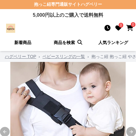
抱っこ紐
専門通販サイト
ハグベリー
5,000
円以上のご購入で送料無料
0
0
新着商品
商品を検索
人気ランキング
ハグベリー TOP
›
ベビースリングの一覧
›
抱っこ紐 抱っこ紐 や
Previous slide
Ne