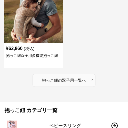
¥
62,860
(税込)
抱っこ紐双子用多機能抱っこ紐
›
抱っこ紐
の
双子用
一覧へ
抱っこ紐 カテゴリ一覧
ベビースリング