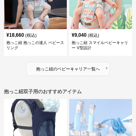
¥
18,660
¥
9,040
(税込)
(税込)
抱っこ紐 抱っこの達人 ベビース
抱っこ紐 スマイルベビーキャリ
リング
ー V型設計
›
抱っこ紐
の
ベビーキャリア
一覧へ
抱っこ紐双子用のおすすめアイテム