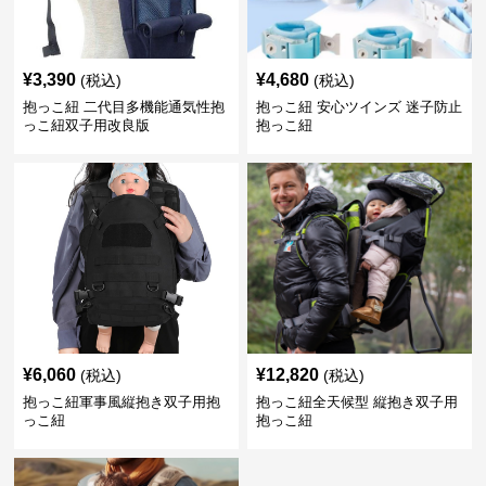
¥
3,390
¥
4,680
(税込)
(税込)
抱っこ紐 二代目多機能通気性抱
抱っこ紐 安心ツインズ 迷子防止
っこ紐双子用改良版
抱っこ紐
¥
6,060
¥
12,820
(税込)
(税込)
抱っこ紐軍事風縦抱き双子用抱
抱っこ紐全天候型 縦抱き双子用
っこ紐
抱っこ紐