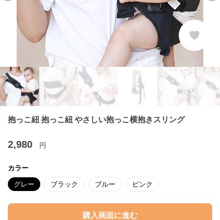
抱っこ紐 抱っこ紐 やさしい抱っこ横抱きスリング
2,980
円
カラー
グレー
ブラック
ブルー
ピンク
購入画面に進む