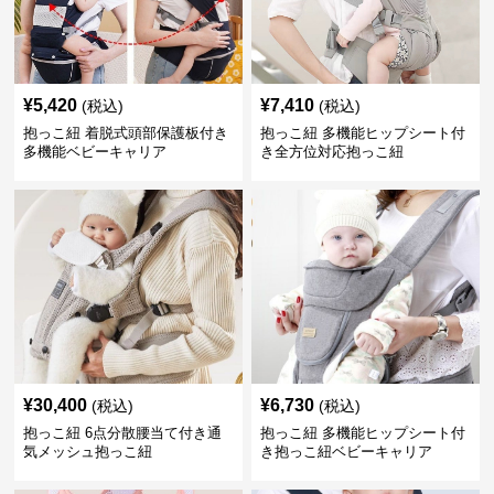
¥
5,420
¥
7,410
(税込)
(税込)
抱っこ紐 着脱式頭部保護板付き
抱っこ紐 多機能ヒップシート付
多機能ベビーキャリア
き全方位対応抱っこ紐
¥
30,400
¥
6,730
(税込)
(税込)
抱っこ紐 6点分散腰当て付き通
抱っこ紐 多機能ヒップシート付
気メッシュ抱っこ紐
き抱っこ紐ベビーキャリア