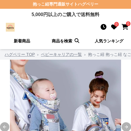
抱っこ紐
専門通販サイト
ハグベリー
5,000
円以上のご購入で送料無料
0
0
新着商品
商品を検索
人気ランキング
ハグベリー TOP
›
ベビーキャリアの一覧
›
抱っこ紐 抱っこ紐 な
Previous slide
Ne