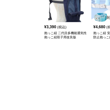
¥
3,390
¥
4,680
(税込)
(
抱っこ紐 二代目多機能通気性
抱っこ紐 
抱っこ紐双子用改良版
防止抱っこ