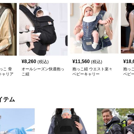
¥
8,260
¥
11,560
¥
18,
(税込)
(税込)
っこ 骨
オールシーズン快適抱っ
抱っこ紐 ウエスト楽々
抱っ
キャリア
こ紐
ベビーキャリー
ベビ
イテム