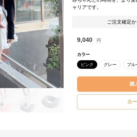
ャリアです。
ご注文確定か
Next slide
9,040
円
カラー
ピンク
グレー
ブル
購
カー