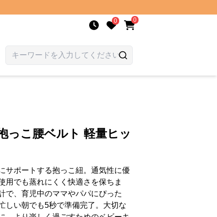
0
0
抱っこ腰ベルト 軽量ヒッ
にサポートする抱っこ紐。通気性に優
使用でも蒸れにくく快適さを保ちま
計で、育児中のママやパパにぴった
忙しい朝でも5秒で準備完了。大切な
に、より楽しく過ごすためのベビーキ