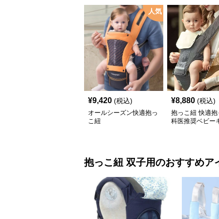
人気
¥
9,420
¥
8,880
(税込)
(税込)
オールシーズン快適抱っ
抱っこ紐 快適抱
こ紐
科医推奨ベビー
抱っこ紐
双子用
のおすすめア