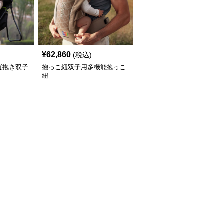
¥
62,860
(税込)
縦抱き双子
抱っこ紐双子用多機能抱っこ
紐