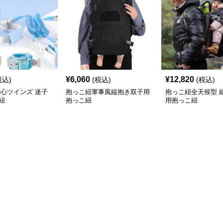
¥
6,060
¥
12,820
税込)
(税込)
(税込)
安心ツインズ 迷子
抱っこ紐軍事風縦抱き双子用
抱っこ紐全天候型 
紐
抱っこ紐
用抱っこ紐