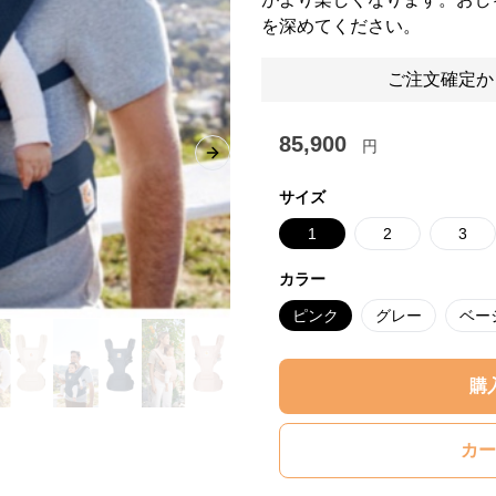
を深めてください。
ご注文確定か
85,900
円
Next slide
サイズ
1
2
3
カラー
ピンク
グレー
ベー
購
カー