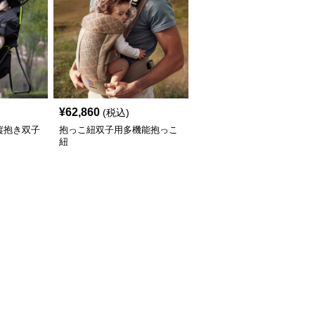
¥
62,860
(税込)
縦抱き双子
抱っこ紐双子用多機能抱っこ
紐