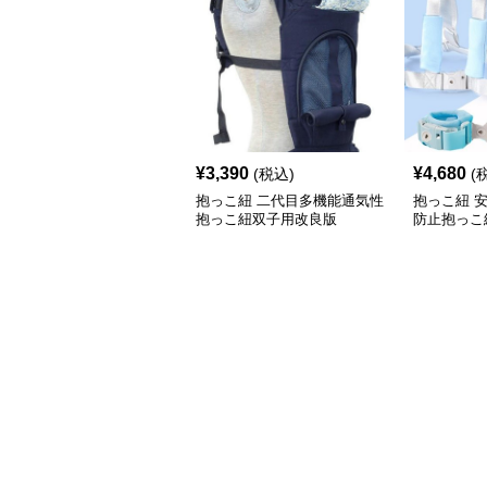
¥
3,390
¥
4,680
(税込)
(
抱っこ紐 二代目多機能通気性
抱っこ紐 
抱っこ紐双子用改良版
防止抱っこ