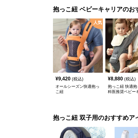
抱っこ紐
ベビーキャリア
のお
人気
¥
9,420
¥
8,880
(税込)
(税込)
オールシーズン快適抱っ
抱っこ紐 快適抱
こ紐
科医推奨ベビー
抱っこ紐
双子用
のおすすめア