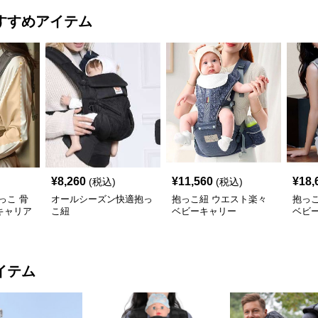
すすめアイテム
¥
8,260
¥
11,560
¥
18,
(税込)
(税込)
っこ 骨
オールシーズン快適抱っ
抱っこ紐 ウエスト楽々
抱っ
キャリア
こ紐
ベビーキャリー
ベビ
イテム