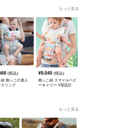
もっと見る
660
¥
9,040
¥
6,060
(税込)
(税込)
(税込)
こ紐 抱っこの達人
抱っこ紐 スマイルベビ
抱っこ紐 快適抱っこ 腰
ースリング
ーキャリー V型設計
サポート ベビースリン
グ
もっと見る