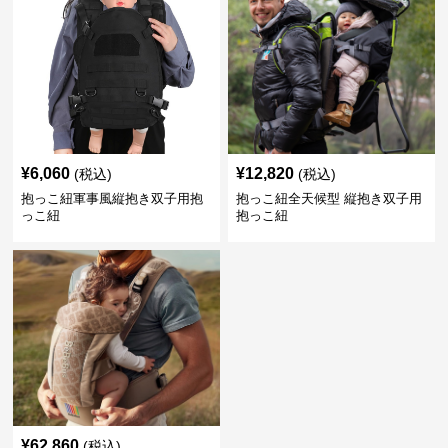
¥
6,060
¥
12,820
(税込)
(税込)
抱っこ紐軍事風縦抱き双子用抱
抱っこ紐全天候型 縦抱き双子用
っこ紐
抱っこ紐
¥
62,860
(税込)