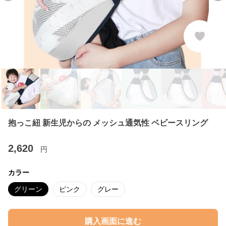
抱っこ紐 新生児からの メッシュ通気性 ベビースリング
2,620
円
カラー
グリーン
ピンク
グレー
購入画面に進む