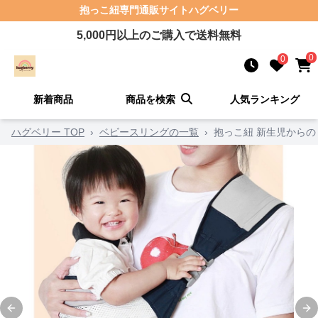
抱っこ紐
専門通販サイト
ハグベリー
5,000
円以上のご購入で送料無料
0
0
新着商品
商品を検索
人気ランキング
ハグベリー TOP
›
ベビースリングの一覧
›
抱っこ紐 新生児からの
Previous slide
Ne