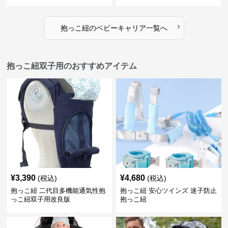
›
抱っこ紐
の
ベビーキャリア
一覧へ
抱っこ紐双子用のおすすめアイテム
¥
3,390
¥
4,680
(税込)
(税込)
抱っこ紐 二代目多機能通気性抱
抱っこ紐 安心ツインズ 迷子防止
っこ紐双子用改良版
抱っこ紐