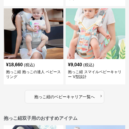
¥
18,660
¥
9,040
(税込)
(税込)
抱っこ紐 抱っこの達人 ベビース
抱っこ紐 スマイルベビーキャリ
リング
ー V型設計
›
抱っこ紐
の
ベビーキャリア
一覧へ
抱っこ紐双子用のおすすめアイテム