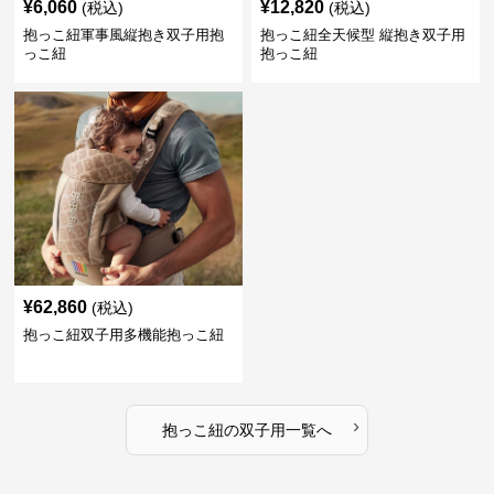
¥
6,060
¥
12,820
(税込)
(税込)
抱っこ紐軍事風縦抱き双子用抱
抱っこ紐全天候型 縦抱き双子用
っこ紐
抱っこ紐
¥
62,860
(税込)
抱っこ紐双子用多機能抱っこ紐
›
抱っこ紐
の
双子用
一覧へ