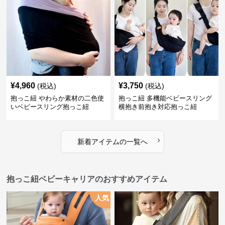
¥
4,960
¥
3,750
(税込)
(税込)
抱っこ紐 やわらか素材の二色使
抱っこ紐 多機能ベビースリング
いベビースリング抱っこ紐
横抱き前抱き対応抱っこ紐
›
新着アイテムの一覧へ
抱っこ紐ベビーキャリアのおすすめアイテム
人気