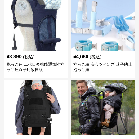
¥
3,390
¥
4,680
(税込)
(税込)
抱っこ紐 二代目多機能通気性抱
抱っこ紐 安心ツインズ 迷子防止
っこ紐双子用改良版
抱っこ紐