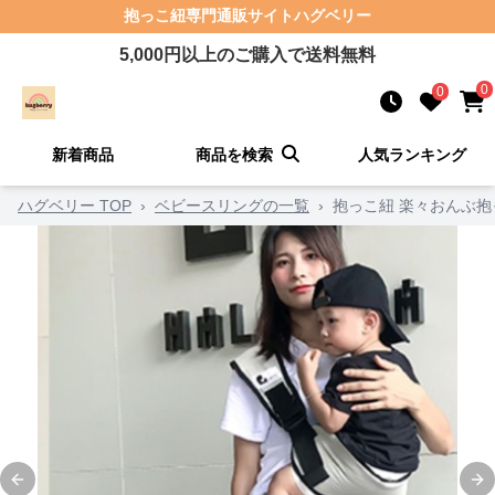
抱っこ紐
専門通販サイト
ハグベリー
5,000
円以上のご購入で送料無料
0
0
新着商品
商品を検索
人気ランキング
ハグベリー TOP
›
ベビースリングの一覧
›
抱っこ紐 楽々おんぶ
Previous slide
Ne