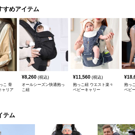
すすめアイテム
¥
8,260
¥
11,560
¥
18,
(税込)
(税込)
っこ 骨
オールシーズン快適抱っ
抱っこ紐 ウエスト楽々
抱っ
キャリア
こ紐
ベビーキャリー
ベビ
イテム