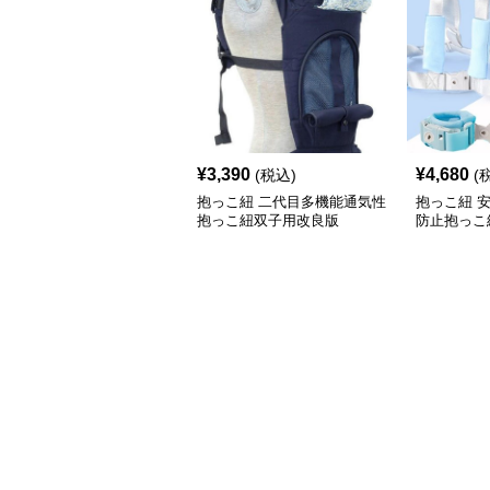
¥
3,390
¥
4,680
(税込)
(
抱っこ紐 二代目多機能通気性
抱っこ紐 
抱っこ紐双子用改良版
防止抱っこ