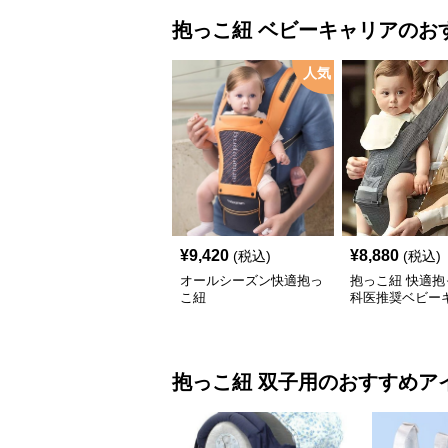
抱っこ紐
ベビーキャリア
のお
人気
¥
9,420
¥
8,880
(税込)
(税込)
オールシーズン快適抱っ
抱っこ紐 快適抱
こ紐
科医推奨ベビー
抱っこ紐
双子用
のおすすめア