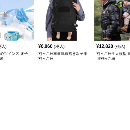
¥
6,060
¥
12,820
税込)
(税込)
(税込)
安心ツインズ 迷子
抱っこ紐軍事風縦抱き双子用
抱っこ紐全天候型 
紐
抱っこ紐
用抱っこ紐