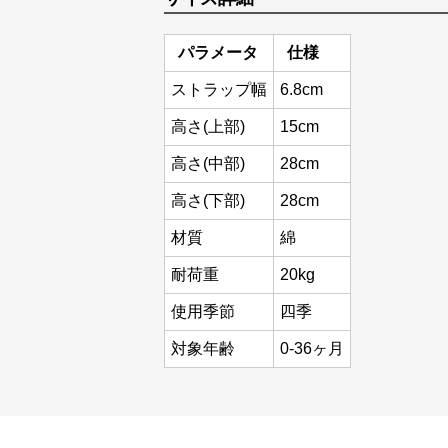
パラメータ
仕様
ストラップ幅
6.8cm
高さ(上部)
15cm
高さ(中部)
28cm
高さ(下部)
28cm
材質
綿
耐荷重
20kg
使用季節
四季
対象年齢
0-36ヶ月