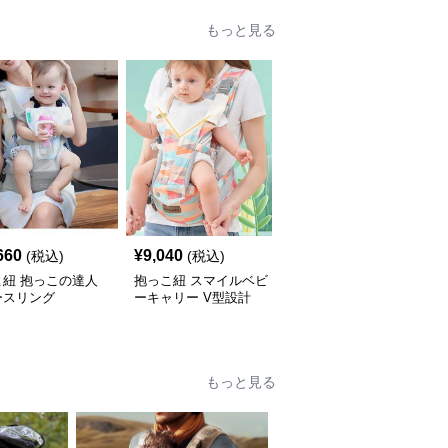
もっと見る
660
¥
9,040
¥
6,060
(税込)
(税込)
(税込)
こ紐 抱っこの達人
抱っこ紐 スマイルベビ
抱っこ紐 快適抱っこ 腰
ースリング
ーキャリー V型設計
サポート ベビースリン
グ
もっと見る