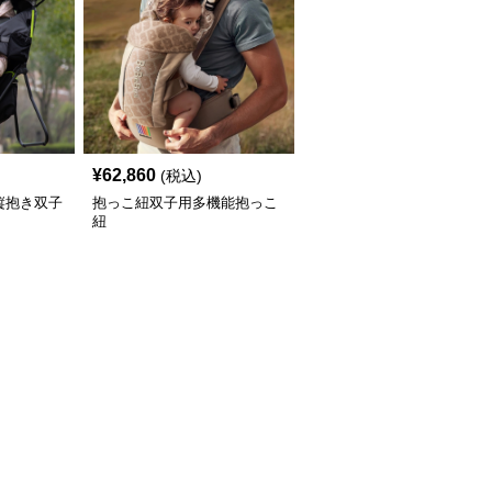
¥
62,860
(税込)
縦抱き双子
抱っこ紐双子用多機能抱っこ
紐