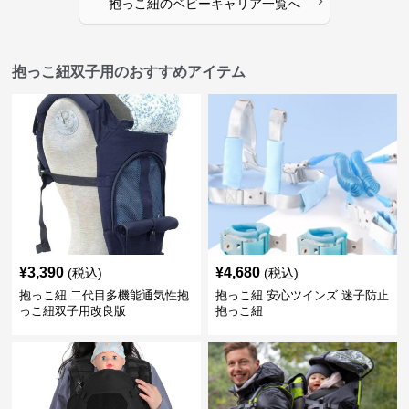
›
抱っこ紐
の
ベビーキャリア
一覧へ
抱っこ紐双子用のおすすめアイテム
¥
3,390
¥
4,680
(税込)
(税込)
抱っこ紐 二代目多機能通気性抱
抱っこ紐 安心ツインズ 迷子防止
っこ紐双子用改良版
抱っこ紐