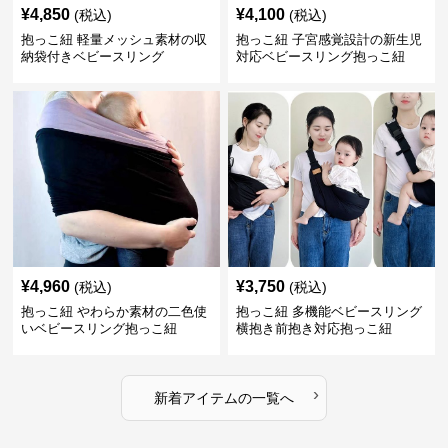
¥
4,850
¥
4,100
(税込)
(税込)
抱っこ紐 軽量メッシュ素材の収
抱っこ紐 子宮感覚設計の新生児
納袋付きベビースリング
対応ベビースリング抱っこ紐
¥
4,960
¥
3,750
(税込)
(税込)
抱っこ紐 やわらか素材の二色使
抱っこ紐 多機能ベビースリング
いベビースリング抱っこ紐
横抱き前抱き対応抱っこ紐
›
新着アイテムの一覧へ