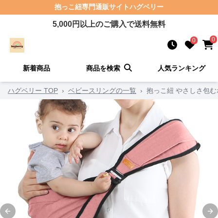
抱っこ紐
専門通販サイト
ハグベリー
5,000
円以上のご購入で送料無料
0
0
新着商品
商品を検索
人気ランキング
ハグベリー TOP
›
ベビースリングの一覧
›
抱っこ紐 やさしさ包
Previous slide
Ne