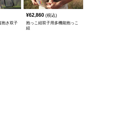
¥
62,860
(税込)
縦抱き双子
抱っこ紐双子用多機能抱っこ
紐