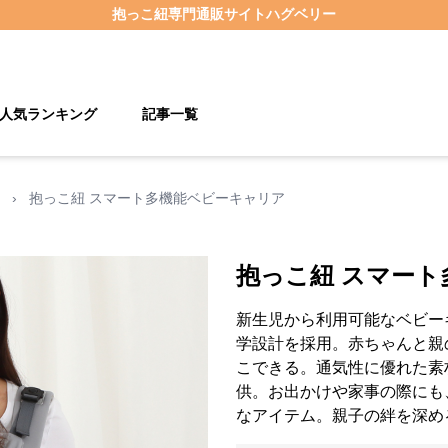
抱っこ紐
専門通販サイト
ハグベリー
人気ランキング
記事一覧
›
抱っこ紐 スマート多機能ベビーキャリア
抱っこ紐 スマー
新生児から利用可能なベビー
学設計を採用。赤ちゃんと親
こできる。通気性に優れた素
供。お出かけや家事の際にも
なアイテム。親子の絆を深め