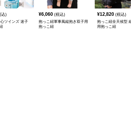
¥
6,060
¥
12,820
税込)
(税込)
(税込)
安心ツインズ 迷子
抱っこ紐軍事風縦抱き双子用
抱っこ紐全天候型 
紐
抱っこ紐
用抱っこ紐