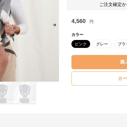
ご注文確定か
4,560
円
Next slide
カラー
ピンク
グレー
ブラ
購
カー