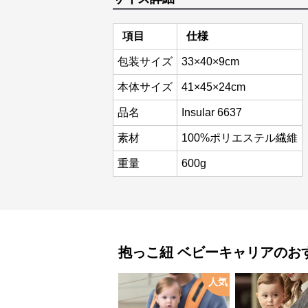
項目
仕様
包装サイズ
33×40×9cm
本体サイズ
41×45×24cm
品名
Insular 6637
素材
100%ポリエステル繊維
重量
600g
抱っこ紐
ベビーキャリア
のお
人気