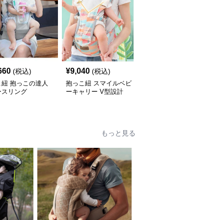
660
¥
9,040
¥
6,060
(税込)
(税込)
(税込)
こ紐 抱っこの達人
抱っこ紐 スマイルベビ
抱っこ紐 快適抱っこ 腰
ースリング
ーキャリー V型設計
サポート ベビースリン
グ
もっと見る