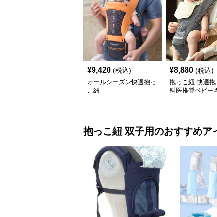
¥
9,420
¥
8,880
(税込)
(税込)
オールシーズン快適抱っ
抱っこ紐 快適抱
こ紐
科医推奨ベビー
抱っこ紐
双子用
のおすすめア