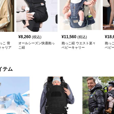
¥
8,260
¥
11,560
¥
18,
(税込)
(税込)
っこ 骨
オールシーズン快適抱っ
抱っこ紐 ウエスト楽々
抱っ
キャリア
こ紐
ベビーキャリー
ベビ
イテム