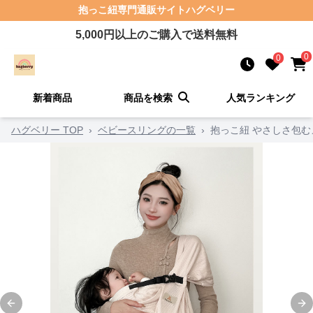
抱っこ紐
専門通販サイト
ハグベリー
5,000
円以上のご購入で送料無料
0
0
新着商品
商品を検索
人気ランキング
ハグベリー TOP
›
ベビースリングの一覧
›
抱っこ紐 やさしさ包
Previous slide
Ne