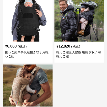
¥
6,060
¥
12,820
(税込)
(税込)
抱っこ紐軍事風縦抱き双子用抱
抱っこ紐全天候型 縦抱き双子用
っこ紐
抱っこ紐