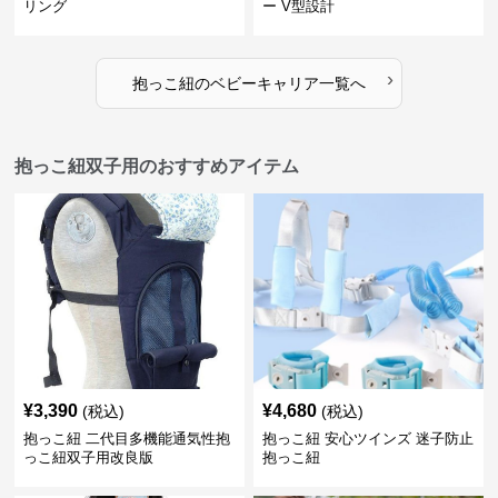
リング
ー V型設計
›
抱っこ紐
の
ベビーキャリア
一覧へ
抱っこ紐双子用のおすすめアイテム
¥
3,390
¥
4,680
(税込)
(税込)
抱っこ紐 二代目多機能通気性抱
抱っこ紐 安心ツインズ 迷子防止
っこ紐双子用改良版
抱っこ紐