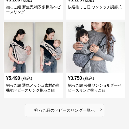
(税込)
(税込)
抱っこ紐 新生児対応 多機能ベビ
快適抱っこ紐 ワンタッチ調節式
ースリング
¥
5,490
¥
3,750
(税込)
(税込)
抱っこ紐 通気メッシュ素材の多
抱っこ紐 軽量ワンショルダーベ
機能ベビースリング抱っこ紐
ビースリング抱っこ紐
›
抱っこ紐
の
ベビースリング
一覧へ