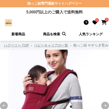
抱っこ紐
専門通販サイト
ハグベリー
5,000
円以上のご購入で送料無料
0
0
新着商品
商品を検索
人気ランキング
ハグベリー TOP
›
ベビーキャリアの一覧
›
抱っこ紐 やすらぎ育
Previous slide
Ne