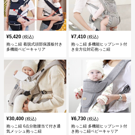
¥
5,420
¥
7,410
(税込)
(税込)
抱っこ紐 着脱式頭部保護板付き
抱っこ紐 多機能ヒップシート付
多機能ベビーキャリア
き全方位対応抱っこ紐
¥
30,400
¥
6,730
(税込)
(税込)
抱っこ紐 6点分散腰当て付き通
抱っこ紐 多機能ヒップシート付
気メッシュ抱っこ紐
き抱っこ紐ベビーキャリア