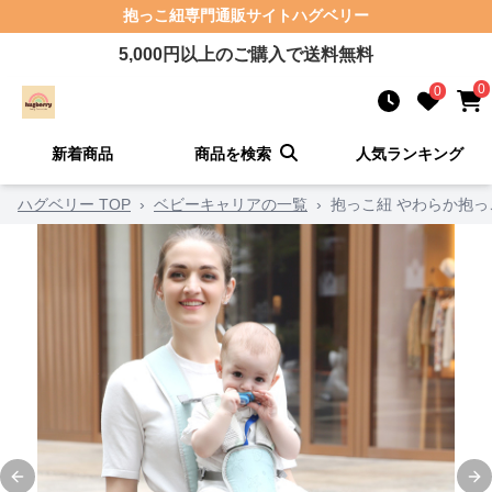
抱っこ紐
専門通販サイト
ハグベリー
5,000
円以上のご購入で送料無料
0
0
新着商品
商品を検索
人気ランキング
ハグベリー TOP
›
ベビーキャリアの一覧
›
抱っこ紐 やわらか抱
Previous slide
Ne