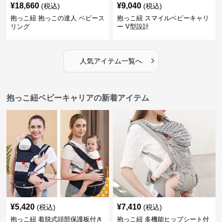
¥
18,660
¥
9,040
(税込)
(税込)
抱っこ紐 抱っこの達人 ベビース
抱っこ紐 スマイルベビーキャリ
リング
ー V型設計
›
人気アイテム一覧へ
抱っこ紐ベビーキャリアの新着アイテム
¥
5,420
¥
7,410
(税込)
(税込)
抱っこ紐 着脱式頭部保護板付き
抱っこ紐 多機能ヒップシート付