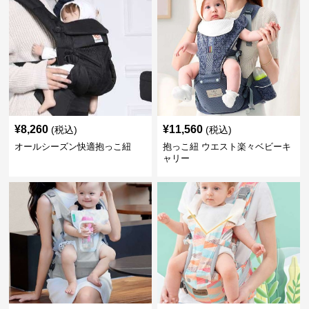
¥
8,260
¥
11,560
(税込)
(税込)
オールシーズン快適抱っこ紐
抱っこ紐 ウエスト楽々ベビーキ
ャリー