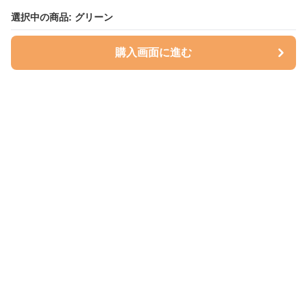
選択中の商品: グリーン
選択中の商品: グリーン
購入画面に進む
購入画面に進む
ハグベリー
について
会社概要
利用規約