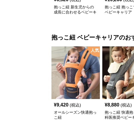
抱っこ紐 新生児からの
抱っこ紐 抱っこ
成長に合わせるベビーキ
ベビーキャリア
ャリア
抱っこ紐
ベビーキャリア
のお
人気
¥
9,420
¥
8,880
(税込)
(税込)
オールシーズン快適抱っ
抱っこ紐 快適抱
こ紐
科医推奨ベビー