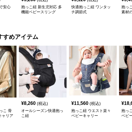
で安心
抱っこ紐 新生児対応 多
快適抱っこ紐 ワンタッ
抱っ
機能ベビースリング
チ調節式
素材
ング
すすめアイテム
¥
8,260
¥
11,560
¥
18,
(税込)
(税込)
っこ 骨
オールシーズン快適抱っ
抱っこ紐 ウエスト楽々
抱っ
キャリア
こ紐
ベビーキャリー
ベビ