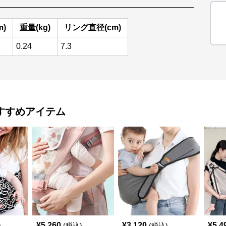
m)
重量(kg)
リング直径(cm)
0.24
7.3
すすめアイテム
¥
5,260
¥
3,120
¥
5,4
)
(税込)
(税込)