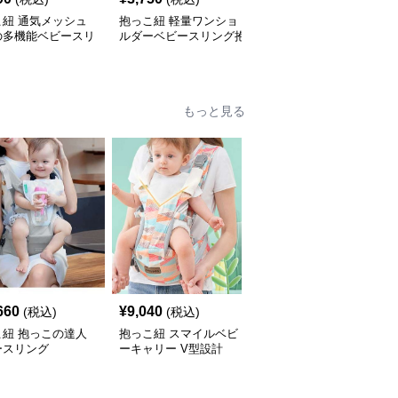
こ紐 通気メッシュ
抱っこ紐 軽量ワンショ
抱っこ紐 軽量メッシュ
の多機能ベビースリ
ルダーベビースリング抱
素材の収納袋付きベビー
抱っこ紐
っこ紐
スリング
もっと見る
660
¥
9,040
¥
6,060
(税込)
(税込)
(税込)
こ紐 抱っこの達人
抱っこ紐 スマイルベビ
抱っこ紐 快適抱っこ 腰
ースリング
ーキャリー V型設計
サポート ベビースリン
グ