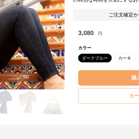
ご注文確定か
Next slide
3,080
円
カラー
ダークブルー
カーキ
購
カー