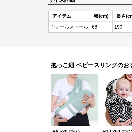
サイズ詳細
アイテム
幅(cm)
長さ(c
ウォールストール
68
190
抱っこ紐
ベビースリング
のお
¥
6,520
¥
10,260
(税込)
(税込