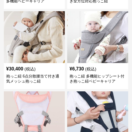
多機能ベビーキャリア
き全方位対応抱っこ紐
¥
30,400
¥
6,730
(税込)
(税込)
抱っこ紐 6点分散腰当て付き通
抱っこ紐 多機能ヒップシート付
気メッシュ抱っこ紐
き抱っこ紐ベビーキャリア