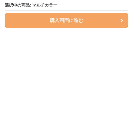
選択中の商品: マルチカラー
選択中の商品: マルチカラー
購入画面に進む
購入画面に進む
ハグベリー
について
会社概要
利用規約