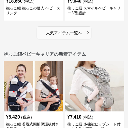
¥
18,660
¥
9,040
(税込)
(税込)
抱っこ紐 抱っこの達人 ベビース
抱っこ紐 スマイルベビーキャリ
リング
ー V型設計
›
人気アイテム一覧へ
抱っこ紐ベビーキャリアの新着アイテム
¥
5,420
¥
7,410
(税込)
(税込)
抱っこ紐 着脱式頭部保護板付き
抱っこ紐 多機能ヒップシート付