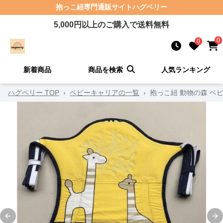
抱っこ紐
専門通販サイト
ハグベリー
5,000
円以上のご購入で送料無料
0
0
新着商品
商品を検索
人気ランキング
ハグベリー TOP
›
ベビーキャリアの一覧
›
抱っこ紐 動物の森 ベ
Previous slide
Ne