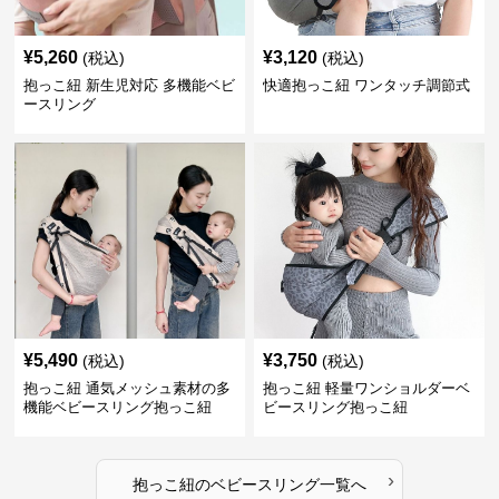
¥
5,260
¥
3,120
(税込)
(税込)
抱っこ紐 新生児対応 多機能ベビ
快適抱っこ紐 ワンタッチ調節式
ースリング
¥
5,490
¥
3,750
(税込)
(税込)
抱っこ紐 通気メッシュ素材の多
抱っこ紐 軽量ワンショルダーベ
機能ベビースリング抱っこ紐
ビースリング抱っこ紐
›
抱っこ紐
の
ベビースリング
一覧へ