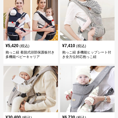
¥
5,420
¥
7,410
(税込)
(税込)
抱っこ紐 着脱式頭部保護板付き
抱っこ紐 多機能ヒップシート付
多機能ベビーキャリア
き全方位対応抱っこ紐
¥
30,400
¥
6,730
(税込)
(税込)