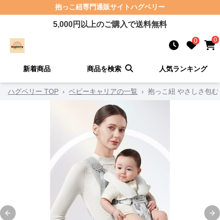
抱っこ紐
専門通販サイト
ハグベリー
5,000
円以上のご購入で送料無料
0
0
新着商品
商品を検索
人気ランキング
ハグベリー TOP
›
ベビーキャリアの一覧
›
抱っこ紐 やさしさ包む
Previous slide
Ne