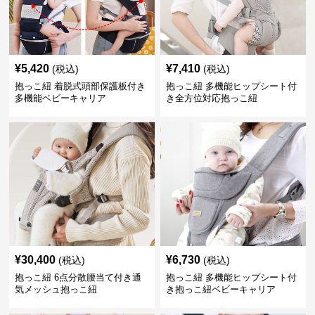
¥
5,420
¥
7,410
(税込)
(税込)
抱っこ紐 着脱式頭部保護板付き
抱っこ紐 多機能ヒップシート付
多機能ベビーキャリア
き全方位対応抱っこ紐
¥
30,400
¥
6,730
(税込)
(税込)
抱っこ紐 6点分散腰当て付き通
抱っこ紐 多機能ヒップシート付
気メッシュ抱っこ紐
き抱っこ紐ベビーキャリア