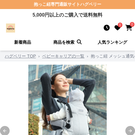
抱っこ紐
専門通販サイト
ハグベリー
5,000
円以上のご購入で送料無料
0
0
新着商品
商品を検索
人気ランキング
ハグベリー TOP
›
ベビーキャリアの一覧
›
抱っこ紐 メッシュ通
Previous slide
Ne