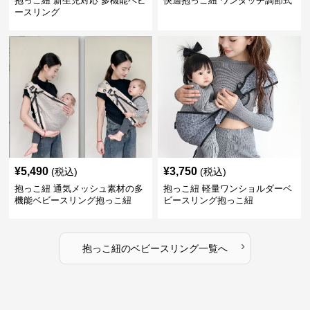
抱っこ紐 新生児対応 多機能ベビ
快適抱っこ紐 ワンタッチ調節式
ースリング
¥
5,490
¥
3,750
(税込)
(税込)
抱っこ紐 通気メッシュ素材の多
抱っこ紐 軽量ワンショルダーベ
機能ベビースリング抱っこ紐
ビースリング抱っこ紐
›
抱っこ紐
の
ベビースリング
一覧へ