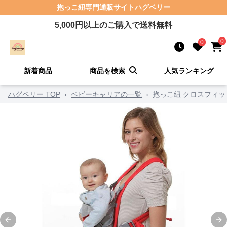
抱っこ紐
専門通販サイト
ハグベリー
5,000
円以上のご購入で送料無料
0
0
新着商品
商品を検索
人気ランキング
ハグベリー TOP
›
ベビーキャリアの一覧
›
抱っこ紐 クロスフィ
Previous slide
Ne