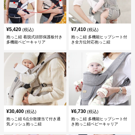
¥
5,420
¥
7,410
(税込)
(税込)
抱っこ紐 着脱式頭部保護板付き
抱っこ紐 多機能ヒップシート付
多機能ベビーキャリア
き全方位対応抱っこ紐
¥
30,400
¥
6,730
(税込)
(税込)
抱っこ紐 6点分散腰当て付き通
抱っこ紐 多機能ヒップシート付
気メッシュ抱っこ紐
き抱っこ紐ベビーキャリア