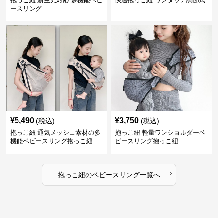
抱っこ紐 新生児対応 多機能ベビ
快適抱っこ紐 ワンタッチ調節式
ースリング
¥
5,490
¥
3,750
(税込)
(税込)
抱っこ紐 通気メッシュ素材の多
抱っこ紐 軽量ワンショルダーベ
機能ベビースリング抱っこ紐
ビースリング抱っこ紐
›
抱っこ紐
の
ベビースリング
一覧へ