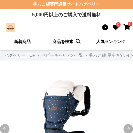
抱っこ紐
専門通販サイト
ハグベリー
5,000
円以上のご購入で送料無料
0
0
新着商品
商品を検索
人気ランキング
ハグベリー TOP
›
ベビーキャリアの一覧
›
抱っこ紐 星空おでか
Previous slide
Ne