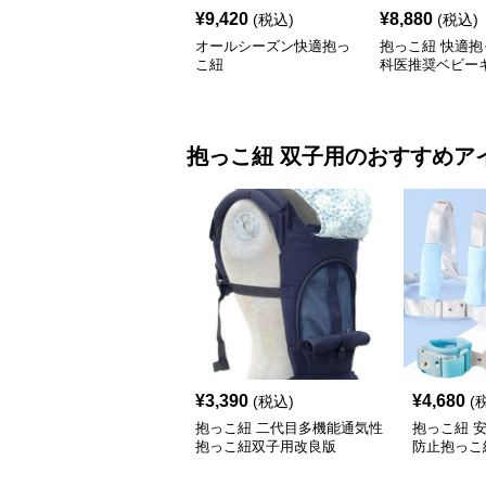
¥
9,420
¥
8,880
(税込)
(税込)
オールシーズン快適抱っ
抱っこ紐 快適抱
こ紐
科医推奨ベビー
抱っこ紐
双子用
のおすすめア
¥
3,390
¥
4,680
(税込)
(
抱っこ紐 二代目多機能通気性
抱っこ紐 
抱っこ紐双子用改良版
防止抱っこ