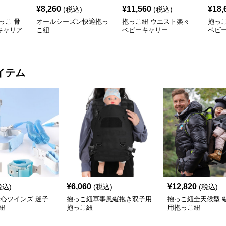
¥
8,260
¥
11,560
¥
18,
(税込)
(税込)
っこ 骨
オールシーズン快適抱っ
抱っこ紐 ウエスト楽々
抱っ
キャリア
こ紐
ベビーキャリー
ベビ
イテム
¥
6,060
¥
12,820
税込)
(税込)
(税込)
安心ツインズ 迷子
抱っこ紐軍事風縦抱き双子用
抱っこ紐全天候型 
紐
抱っこ紐
用抱っこ紐