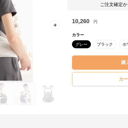
ご注文確定か
10,260
円
Next slide
カラー
グレー
ブラック
ホ
購
カー