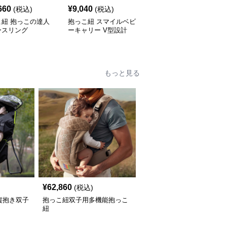
660
¥
9,040
¥
6,060
(税込)
(税込)
(税込)
こ紐 抱っこの達人
抱っこ紐 スマイルベビ
抱っこ紐 快適抱っこ 腰
ースリング
ーキャリー V型設計
サポート ベビースリン
グ
もっと見る
¥
62,860
(税込)
縦抱き双子
抱っこ紐双子用多機能抱っこ
紐