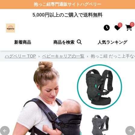
抱っこ紐
専門通販サイト
ハグベリー
5,000
円以上のご購入で送料無料
0
0
新着商品
商品を検索
人気ランキング
ハグベリー TOP
›
ベビーキャリアの一覧
›
抱っこ紐 だっこ上手
Previous slide
Ne