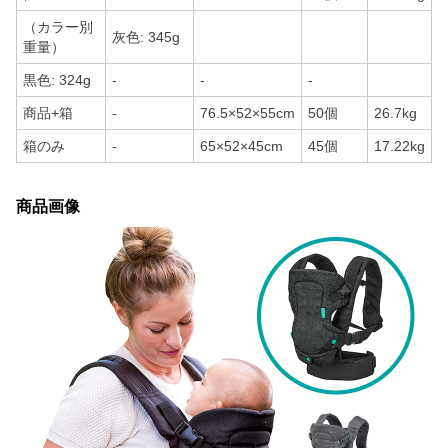
（カラー別
灰色: 345g
重量）
黒色: 324g
-
-
-
商品+箱
-
76.5×52×55cm
50個
26.7kg
箱のみ
-
65×52×45cm
45個
17.22kg
商品画像