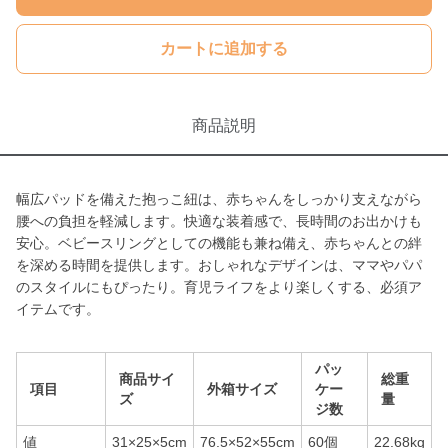
カートに追加する
商品説明
幅広パッドを備えた抱っこ紐は、赤ちゃんをしっかり支えながら
腰への負担を軽減します。快適な装着感で、長時間のお出かけも
安心。ベビースリングとしての機能も兼ね備え、赤ちゃんとの絆
を深める時間を提供します。おしゃれなデザインは、ママやパパ
のスタイルにもぴったり。育児ライフをより楽しくする、必須ア
イテムです。
パッ
商品サイ
総重
項目
外箱サイズ
ケー
ズ
量
ジ数
値
31×25×5cm
76.5×52×55cm
60個
22.68kg